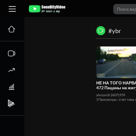
#ybr
НЕ НА ТОГО НАР
472 Пацаны на жигулях
погоня ДПС
alexandr26071959
5 Просмотры
·
2 лет тому