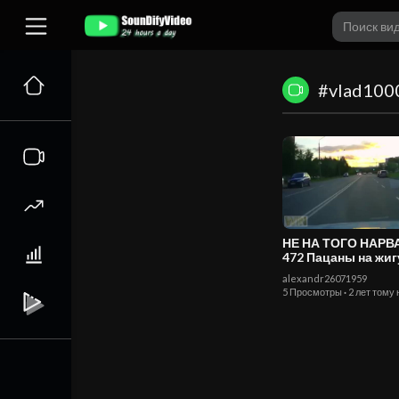
#vlad100
НЕ НА ТОГО НАР
472 Пацаны на жигулях
погоня ДПС
alexandr26071959
5 Просмотры
·
2 лет тому