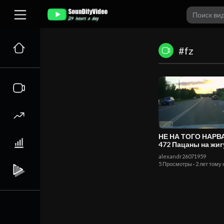
#fz
НЕ НА ТОГО НАР
472 Пацаны на жигулях
погоня ДПС
alexandr26071959
5 Просмотры
·
2 лет тому