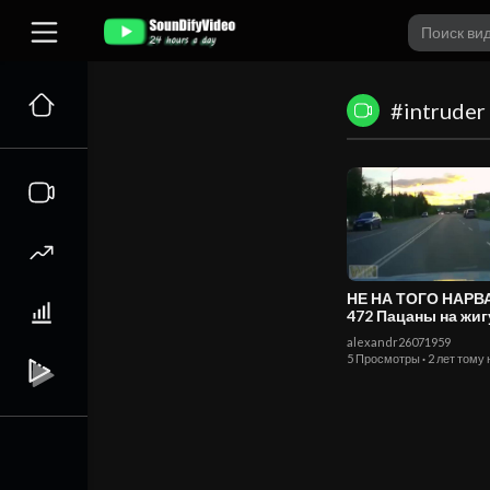
#intruder
НЕ НА ТОГО НАР
472 Пацаны на жигулях
погоня ДПС
alexandr26071959
5 Просмотры
·
2 лет тому