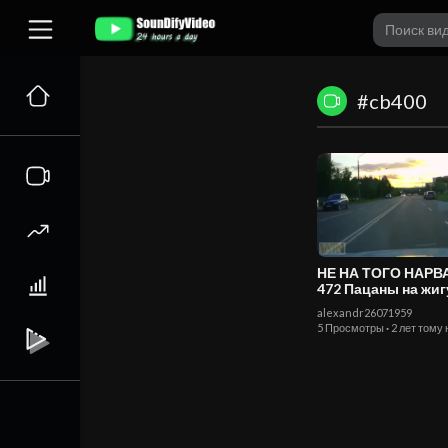
#cb400
НЕ НА ТОГО НАР
472 Пацаны на жигулях
погоня ДПС
alexandr26071959
5 Просмотры
·
2 лет тому