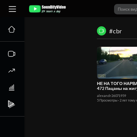
#cbr
НЕ НА ТОГО НАР
472 Пацаны на жигулях
погоня ДПС
alexandr26071959
5 Просмотры
·
2 лет тому