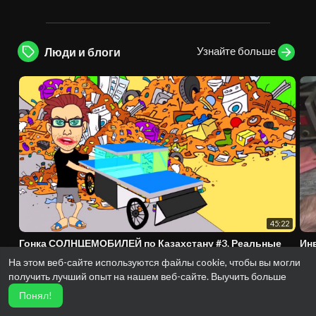
Узнайте больше
Люди и блоги
45:22
Гонка СОЛНЦЕМОБИЛЕЙ по Казахстану #3. Реальные
Инв
гонки!
Ва
На этом веб-сайте используются файлы cookie, чтобы вы могли
izmailinvertor
vid
получить лучший опыт на нашем веб-сайте.
Выучить больше
3 Просмотры
·
1 месяц тому назад
15 
Понял!