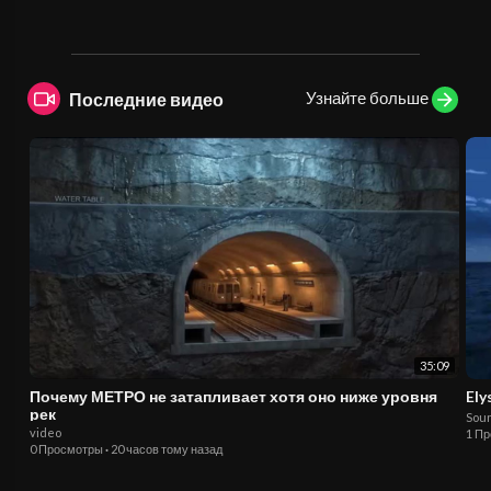
Узнайте больше
Последние видео
35:09
Почему МЕТРО не затапливает хотя оно ниже уровня
Ely
рек
Sou
video
1 П
0 Просмотры
·
20 часов тому назад