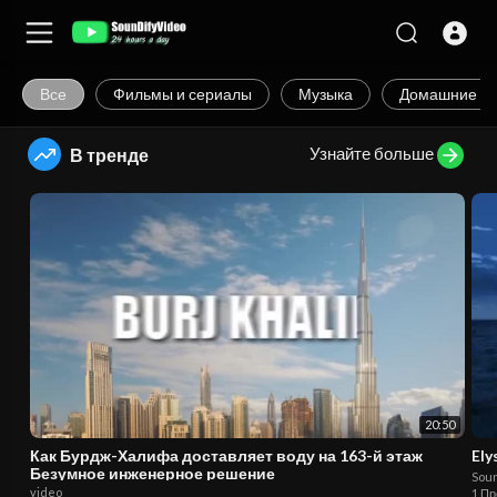
Все
Фильмы и сериалы
Музыка
Домашние ж
Узнайте больше
В тренде
20:50
Как Бурдж-Халифа доставляет воду на 163-й этаж
Ely
Безумное инженерное решение
Sou
video
1 П