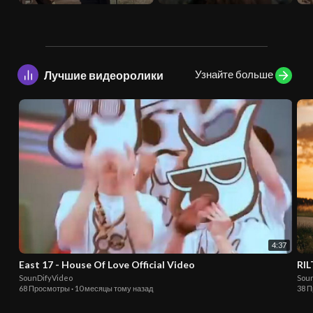
Узнайте больше
Лучшие видеоролики
4:37
East 17 - House Of Love Official Video
RIL
SounDifyVideo
Sou
68 Просмотры
·
10 месяцы тому назад
38 