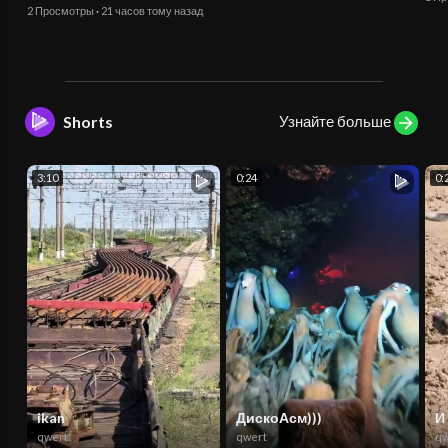
2 Просмотры
·
21 часов тому назад
Узнайте больше
Shorts
3:10
0:24
0:
ikan
ДискоАсм)))
И
qwert
qwert
qw