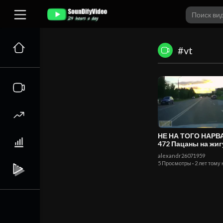
#vt
НЕ НА ТОГО НАР
472 Пацаны на жигулях
погоня ДПС
alexandr26071959
5 Просмотры
·
2 лет тому