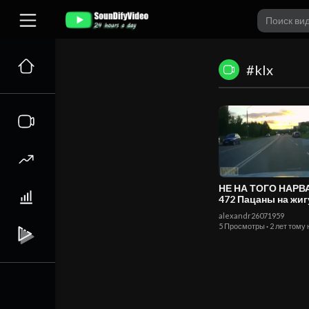
#klx
НЕ НА ТОГО НАР
472 Пацаны на жигулях
погоня ДПС
alexandr26071959
5 Просмотры
·
2 лет тому