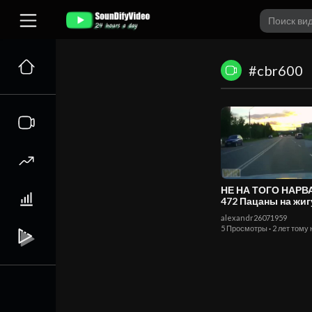
#cbr600
НЕ НА ТОГО НАР
472 Пацаны на жигулях
погоня ДПС
alexandr26071959
5 Просмотры
·
2 лет тому