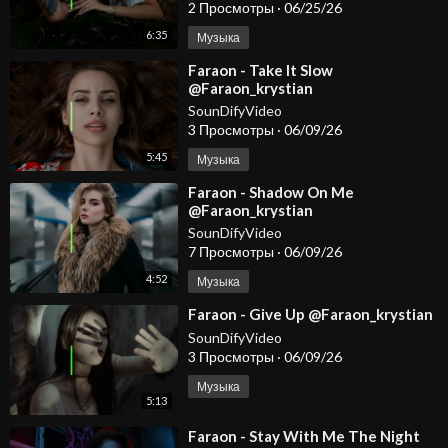
2 Просмотры
·
06/25/26
6:35
Музыка
⁣Faraon - Take It Slow
@Faraon_krystian
SounDifyVideo
3 Просмотры
·
06/09/26
5:45
Музыка
⁣Faraon - Shadow On Me
@Faraon_krystian
SounDifyVideo
7 Просмотры
·
06/09/26
4:52
Музыка
⁣Faraon - Give Up @Faraon_krystian
SounDifyVideo
3 Просмотры
·
06/09/26
Музыка
5:13
⁣Faraon - Stay With Me The Night