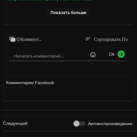
Показать больше
0 Коммент...
Сортировать По
sort
Ok
Комментарии Facebook
Следующий
Автовоспроизведение