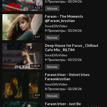
5 Просмотры
·
03/24/26
#carmusic #edm
4:32
Музыка
⁣Faraon - The Moments
@Faraon_krystian
SounDifyVideo
9 Просмотры
·
03/24/26
4:47
Музыка
⁣Deep House for Focus _ Chillout
Cafe Mix _ RILTIM
SounDifyVideo
9 Просмотры
·
03/23/26
1:28:37
Музыка
⁣Faraon Iriser - Velvet Irises
Faraonkrystian
SounDifyVideo
8 Просмотры
·
02/28/26
4:23
Музыка
⁣Faraon Iriser - Just Be