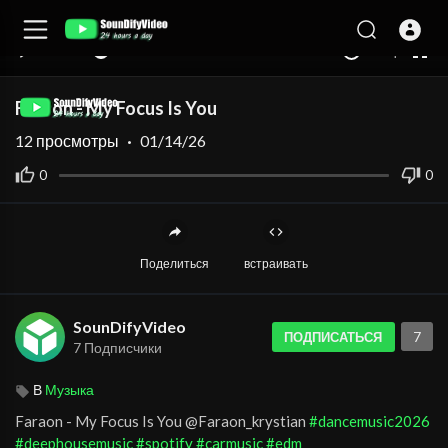
auto
00:00
00:00
1.00x
360p
10
Faraon - My Focus Is You
12
просмотры
·
01/14/26
0
0
Поделиться
встраивать
SounDifyVideo
7
ПОДПИСАТЬСЯ
7 Подписчики
В
Музыка
Faraon - My Focus Is You @Faraon_krystian
#dancemusic2026
#deephousemusic
#spotify
#carmusic
#edm