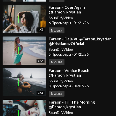
⁣Faraon - Over Again
@Faraon_krystian
@KristianovOfficial
SounDifyVideo
6 Просмотры
·
04/21/26
4:03
Музыка
⁣Faraon - Deja Vu @Faraon_krystian
@KristianovOfficial
SounDifyVideo
5 Просмотры
·
04/21/26
4:56
Музыка
⁣Faraon - Venice Beach
@Faraon_krystian
#dancemusic2026
SounDifyVideo
#deephousemusic #spotify
8 Просмотры
·
04/07/26
#carmusic #edm
7:01
Музыка
⁣Faraon - Till The Morning
@Faraon_krystian
#dancemusic2026
SounDifyVideo
#deephousemusic #spotify