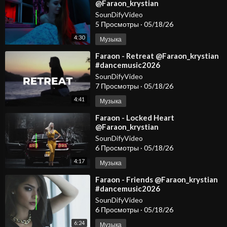
@Faraon_krystian
@KristianovOfficial
SounDifyVideo
5 Просмотры
·
05/18/26
4:30
Музыка
⁣Faraon - Retreat @Faraon_krystian
#dancemusic2026
#deephousemusic #spotify
SounDifyVideo
#carmusic #edm
7 Просмотры
·
05/18/26
4:41
Музыка
⁣Faraon - Locked Heart
@Faraon_krystian
#dancemusic2026
SounDifyVideo
#deephousemusic #spotify
6 Просмотры
·
05/18/26
#carmusic #edm
4:17
Музыка
⁣Faraon - Friends @Faraon_krystian
#dancemusic2026
#deephousemusic #spotify
SounDifyVideo
#carmusic #edm
6 Просмотры
·
05/18/26
6:24
Музыка