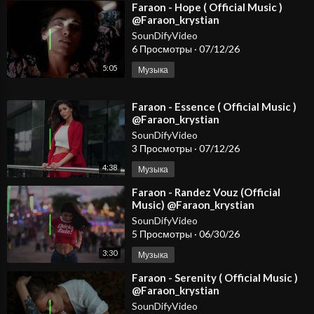
⁣Faraon - Hope ( Official Music )
@Faraon_krystian
SounDifyVideo
6 Просмотры
·
07/12/26
5:05
Музыка
⁣Faraon - Essence ( Official Music )
@Faraon_krystian
SounDifyVideo
3 Просмотры
·
07/12/26
4:38
Музыка
⁣Faraon - Randez Vouz (Official
Music) @Faraon_krystian
SounDifyVideo
5 Просмотры
·
06/30/26
3:30
Музыка
⁣Faraon - Serenity ( Official Music )
@Faraon_krystian
SounDifyVideo