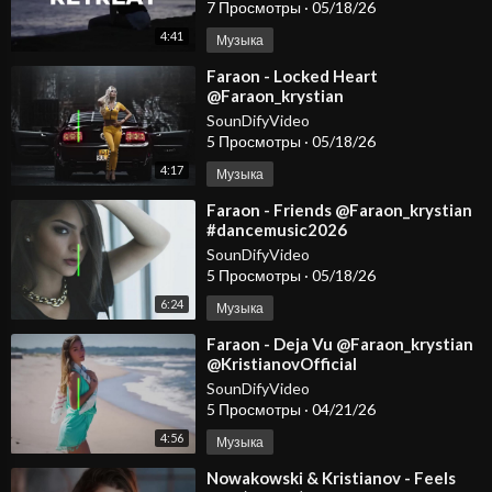
#carmusic #edm
7 Просмотры
·
05/18/26
4:41
Музыка
⁣Faraon - Locked Heart
@Faraon_krystian
#dancemusic2026
SounDifyVideo
#deephousemusic #spotify
5 Просмотры
·
05/18/26
#carmusic #edm
4:17
Музыка
⁣Faraon - Friends @Faraon_krystian
#dancemusic2026
#deephousemusic #spotify
SounDifyVideo
#carmusic #edm
5 Просмотры
·
05/18/26
6:24
Музыка
⁣Faraon - Deja Vu @Faraon_krystian
@KristianovOfficial
SounDifyVideo
5 Просмотры
·
04/21/26
4:56
Музыка
⁣Nowakowski & Kristianov - Feels