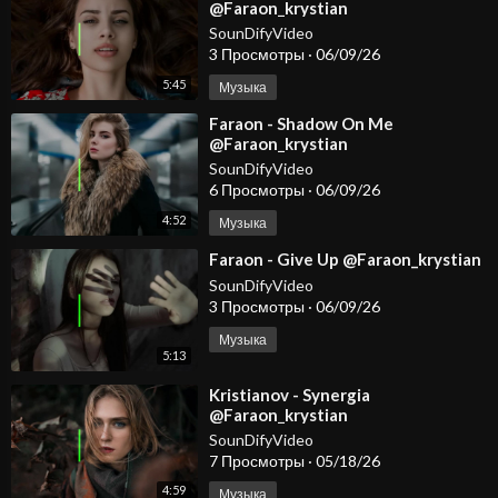
@Faraon_krystian
SounDifyVideo
3 Просмотры
·
06/09/26
5:45
Музыка
⁣Faraon - Shadow On Me
@Faraon_krystian
SounDifyVideo
6 Просмотры
·
06/09/26
4:52
Музыка
⁣Faraon - Give Up @Faraon_krystian
SounDifyVideo
3 Просмотры
·
06/09/26
Музыка
5:13
⁣Kristianov - Synergia
@Faraon_krystian
@KristianovOfficial
SounDifyVideo
7 Просмотры
·
05/18/26
4:59
Музыка