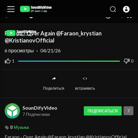
auto
00:00
00:00
1.00x
360p
10
Faraon - Over Again @Faraon_krystian
@KristianovOfficial
6
просмотры
·
04/21/26
1
0
Поделиться
встраивать
SounDifyVideo
7
ПОДПИСАТЬСЯ
7 Подписчики
В
Музыка
⁣Faraon - Over Again @Faraon_krystian @KristianovOfficial