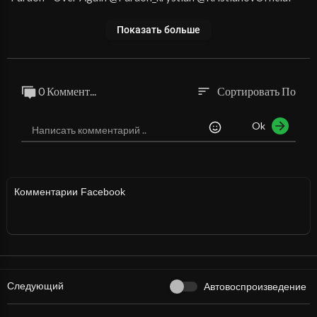
Показать больше
0 Коммент...
Сортировать По
sort
Ok
Комментарии Facebook
Следующий
Автовоспроизведение