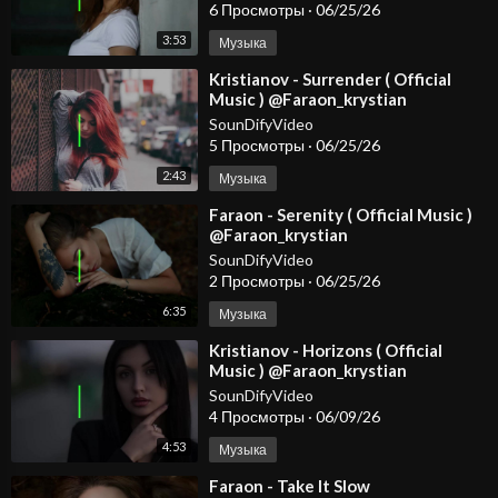
6 Просмотры
·
06/25/26
3:53
Музыка
⁣Kristianov - Surrender ( Official
Music ) @Faraon_krystian
#dancemusic2026 #spotify #djmix
SounDifyVideo
5 Просмотры
·
06/25/26
2:43
Музыка
⁣Faraon - Serenity ( Official Music )
@Faraon_krystian
SounDifyVideo
2 Просмотры
·
06/25/26
6:35
Музыка
⁣Kristianov - Horizons ( Official
Music ) @Faraon_krystian
SounDifyVideo
4 Просмотры
·
06/09/26
4:53
Музыка
⁣Faraon - Take It Slow