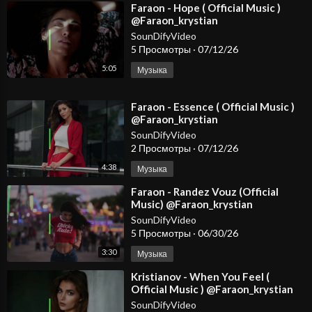
⁣Faraon - Hope ( Official Music )
@Faraon_krystian
SounDifyVideo
5 Просмотры
·
07/12/26
5:05
Музыка
⁣Faraon - Essence ( Official Music )
@Faraon_krystian
SounDifyVideo
2 Просмотры
·
07/12/26
4:38
Музыка
⁣Faraon - Randez Vouz (Official
Music) @Faraon_krystian
SounDifyVideo
5 Просмотры
·
06/30/26
3:30
Музыка
⁣Kristianov - When You Feel (
Official Music ) @Faraon_krystian
#dancemusic2026 #spotify #djmix
SounDifyVideo