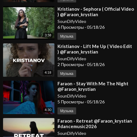
⁣Kristianov - Sephora ( Official Video
) @Faraon_krystian
SounDifyVideo
6 Просмотры
·
05/18/26
3:58
Музыка
⁣Kristianov - Lift Me Up ( Video Edit
) @Faraon_krystian
@KristianovOfficial
SounDifyVideo
2 Просмотры
·
05/18/26
4:18
Музыка
⁣Faraon - Stay With Me The Night
@Faraon_krystian
@KristianovOfficial
SounDifyVideo
5 Просмотры
·
05/18/26
4:30
Музыка
⁣Faraon - Retreat @Faraon_krystian
#dancemusic2026
#deephousemusic #spotify
SounDifyVideo