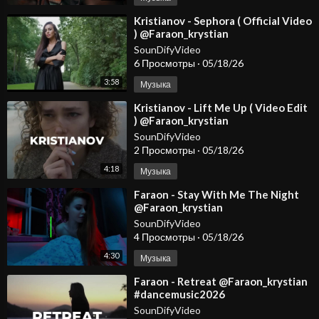
⁣Kristianov - Sephora ( Official Video
) @Faraon_krystian
SounDifyVideo
6 Просмотры
·
05/18/26
3:58
Музыка
⁣Kristianov - Lift Me Up ( Video Edit
) @Faraon_krystian
@KristianovOfficial
SounDifyVideo
2 Просмотры
·
05/18/26
4:18
Музыка
⁣Faraon - Stay With Me The Night
@Faraon_krystian
@KristianovOfficial
SounDifyVideo
4 Просмотры
·
05/18/26
4:30
Музыка
⁣Faraon - Retreat @Faraon_krystian
#dancemusic2026
#deephousemusic #spotify
SounDifyVideo