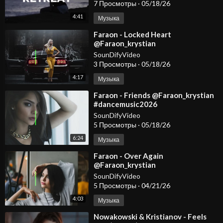
#carmusic #edm
7 Просмотры
·
05/18/26
4:41
Музыка
⁣Faraon - Locked Heart
@Faraon_krystian
#dancemusic2026
SounDifyVideo
#deephousemusic #spotify
3 Просмотры
·
05/18/26
#carmusic #edm
4:17
Музыка
⁣Faraon - Friends @Faraon_krystian
#dancemusic2026
#deephousemusic #spotify
SounDifyVideo
#carmusic #edm
5 Просмотры
·
05/18/26
6:24
Музыка
⁣Faraon - Over Again
@Faraon_krystian
@KristianovOfficial
SounDifyVideo
5 Просмотры
·
04/21/26
4:03
Музыка
⁣Nowakowski & Kristianov - Feels