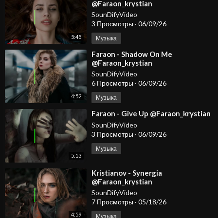
@Faraon_krystian
SounDifyVideo
3 Просмотры
·
06/09/26
5:45
Музыка
⁣Faraon - Shadow On Me
@Faraon_krystian
SounDifyVideo
6 Просмотры
·
06/09/26
4:52
Музыка
⁣Faraon - Give Up @Faraon_krystian
SounDifyVideo
3 Просмотры
·
06/09/26
Музыка
5:13
⁣Kristianov - Synergia
@Faraon_krystian
@KristianovOfficial
SounDifyVideo
7 Просмотры
·
05/18/26
4:59
Музыка