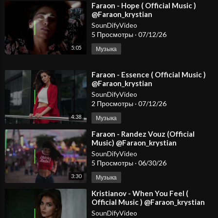
⁣Faraon - Hope ( Official Music )
@Faraon_krystian
SounDifyVideo
5 Просмотры
·
07/12/26
5:05
Музыка
⁣Faraon - Essence ( Official Music )
@Faraon_krystian
SounDifyVideo
2 Просмотры
·
07/12/26
4:38
Музыка
⁣Faraon - Randez Vouz (Official
Music) @Faraon_krystian
SounDifyVideo
5 Просмотры
·
06/30/26
3:30
Музыка
⁣Kristianov - When You Feel (
Official Music ) @Faraon_krystian
#dancemusic2026 #spotify #djmix
SounDifyVideo