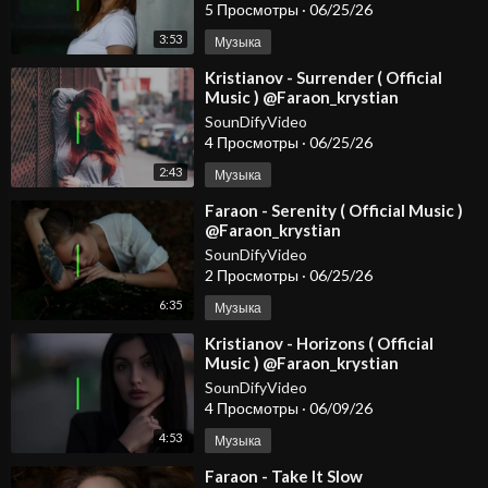
5 Просмотры
·
06/25/26
3:53
Музыка
⁣Kristianov - Surrender ( Official
Music ) @Faraon_krystian
#dancemusic2026 #spotify #djmix
SounDifyVideo
4 Просмотры
·
06/25/26
2:43
Музыка
⁣Faraon - Serenity ( Official Music )
@Faraon_krystian
SounDifyVideo
2 Просмотры
·
06/25/26
6:35
Музыка
⁣Kristianov - Horizons ( Official
Music ) @Faraon_krystian
SounDifyVideo
4 Просмотры
·
06/09/26
4:53
Музыка
⁣Faraon - Take It Slow