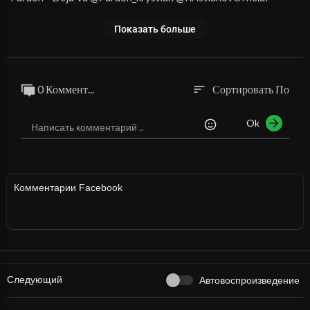
Показать больше
0 Коммент...
Сортировать По
sort
Ok
Комментарии Facebook
Следующий
Автовоспроизведение