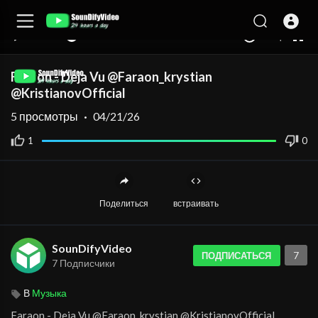
auto
00:00
00:00
1.00x
360p
10
Faraon - Deja Vu @Faraon_krystian
@KristianovOfficial
5
просмотры
·
04/21/26
1
0
Поделиться
встраивать
SounDifyVideo
7
ПОДПИСАТЬСЯ
7 Подписчики
В
Музыка
⁣Faraon - Deja Vu @Faraon_krystian @KristianovOfficial