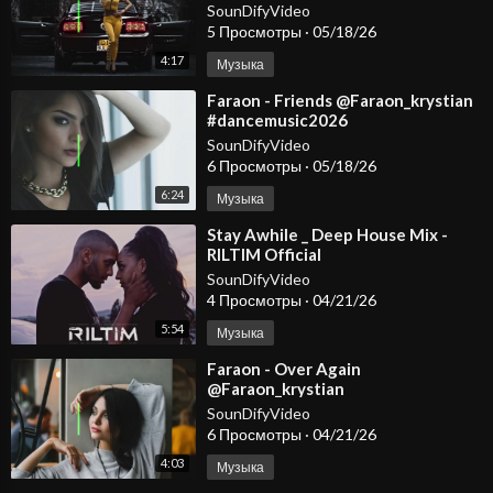
#dancemusic2026
SounDifyVideo
#deephousemusic #spotify
5 Просмотры
·
05/18/26
#carmusic #edm
4:17
Музыка
⁣Faraon - Friends @Faraon_krystian
#dancemusic2026
#deephousemusic #spotify
SounDifyVideo
#carmusic #edm
6 Просмотры
·
05/18/26
6:24
Музыка
⁣Stay Awhile _ Deep House Mix -
RILTIM Official
SounDifyVideo
4 Просмотры
·
04/21/26
5:54
Музыка
⁣Faraon - Over Again
@Faraon_krystian
@KristianovOfficial
SounDifyVideo
6 Просмотры
·
04/21/26
4:03
Музыка