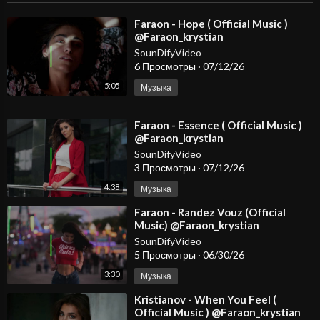
⁣Faraon - Hope ( Official Music )
@Faraon_krystian
SounDifyVideo
6 Просмотры
·
07/12/26
5:05
Музыка
⁣Faraon - Essence ( Official Music )
@Faraon_krystian
SounDifyVideo
3 Просмотры
·
07/12/26
4:38
Музыка
⁣Faraon - Randez Vouz (Official
Music) @Faraon_krystian
SounDifyVideo
5 Просмотры
·
06/30/26
3:30
Музыка
⁣Kristianov - When You Feel (
Official Music ) @Faraon_krystian