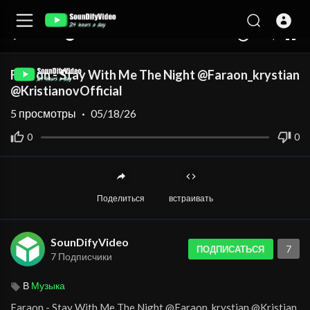
auto
00:00
00:00
1.00x
360p
10
Faraon - Stay With Me The Night @Faraon_krystian
@KristianovOfficial
5
просмотры
·
05/18/26
0
0
Поделиться
встраивать
SounDifyVideo
7
ПОДПИСАТЬСЯ
7 Подписчики
В
Музыка
⁣Faraon - Stay With Me The Night @Faraon_krystian @Kristian