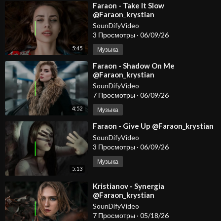
⁣Faraon - Take It Slow
@Faraon_krystian
SounDifyVideo
3 Просмотры
·
06/09/26
5:45
Музыка
⁣Faraon - Shadow On Me
@Faraon_krystian
SounDifyVideo
7 Просмотры
·
06/09/26
4:52
Музыка
⁣Faraon - Give Up @Faraon_krystian
SounDifyVideo
3 Просмотры
·
06/09/26
Музыка
5:13
⁣Kristianov - Synergia
@Faraon_krystian
@KristianovOfficial
SounDifyVideo
7 Просмотры
·
05/18/26