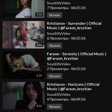
#dancemusic2026 #spotify #djmix
SounDifyVideo
7 Просмотры
·
06/25/26
3:53
Музыка
⁣Kristianov - Surrender ( Official
Music ) @Faraon_krystian
#dancemusic2026 #spotify #djmix
SounDifyVideo
6 Просмотры
·
06/25/26
2:43
Музыка
⁣Faraon - Serenity ( Official Music )
@Faraon_krystian
SounDifyVideo
2 Просмотры
·
06/25/26
6:35
Музыка
⁣Kristianov - Horizons ( Official
Music ) @Faraon_krystian
SounDifyVideo
4 Просмотры
·
06/09/26
4:53
Музыка