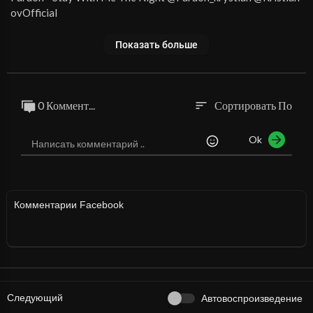
ovOfficial
Показать больше
0 Коммент...
Сортировать По
sort
Ok
Комментарии Facebook
Следующий
Автовоспроизведение