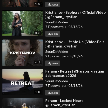
4:59
Музыка
⁣Kristianov - Sephora ( Official Video
) @Faraon_krystian
SounDifyVideo
7 Просмотры
·
05/18/26
3:58
Музыка
⁣Kristianov - Lift Me Up ( Video Edit
) @Faraon_krystian
@KristianovOfficial
SounDifyVideo
2 Просмотры
·
05/18/26
4:18
Музыка
⁣Faraon - Retreat @Faraon_krystian
#dancemusic2026
#deephousemusic #spotify
SounDifyVideo
#carmusic #edm
7 Просмотры
·
05/18/26
4:41
Музыка
⁣Faraon - Locked Heart
@Faraon_krystian