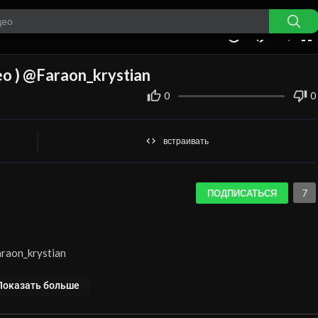
auto
00:00
1.00x
360p
10
deo ) @Faraon_krystian
0
0
встраивать
7
ПОДПИСАТЬСЯ
Faraon_krystian
Показать больше