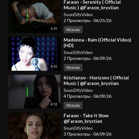
⁣Faraon - Serenity ( Official
Music ) @Faraon_krystian
SounDifyVideo
2 Просмотры
·
06/25/26
6:35
Музыка
⁣Madonna - Rain (Official Video)
[HD]
SounDifyVideo
2 Просмотры
·
06/09/26
4:35
Музыка
⁣Kristianov - Horizons ( Official
Music ) @Faraon_krystian
SounDifyVideo
4 Просмотры
·
06/09/26
4:53
Музыка
⁣Faraon - Take It Slow
@Faraon_krystian
SounDifyVideo
3 Просмотры
·
06/09/26