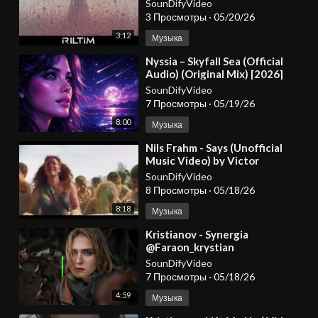
SounDifyVideo
3 Просмотры
·
05/20/26
3:12
Музыка
⁣Nyssia – Skyfall Sea (Official
Audio) (Original Mix) [2026]
SounDifyVideo
7 Просмотры
·
05/19/26
8:00
Музыка
⁣Nils Frahm - Says (Unofficial
Music Video) by Victor
Daichendt
SounDifyVideo
8 Просмотры
·
05/18/26
8:18
Музыка
⁣Kristianov - Synergia
@Faraon_krystian
@KristianovOfficial
SounDifyVideo
7 Просмотры
·
05/18/26
4:59
Музыка