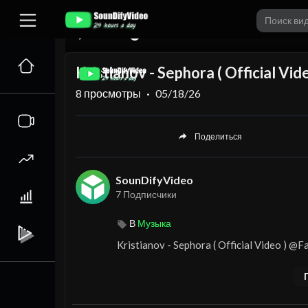
00:00
Kristianov - Sephora ( Official Vi
8
просмотры
·
05/18/26
Поделиться
SounDifyVideo
7 Подписчики
В
Музыка
⁣Kristianov - Sephora ( Official Video ) @