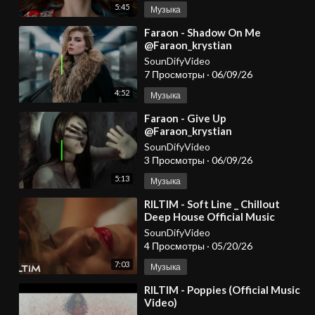
5:45
Музыка
⁣Faraon - Shadow On Me
@Faraon_krystian
SounDifyVideo
7 Просмотры
·
06/09/26
4:52
Музыка
⁣Faraon - Give Up
@Faraon_krystian
SounDifyVideo
3 Просмотры
·
06/09/26
5:13
Музыка
⁣RILTIM - Soft Line _ Chillout
Deep House Official Music
Video 4K
SounDifyVideo
4 Просмотры
·
05/20/26
7:03
Музыка
⁣RILTIM - Poppies (Official Music
Video)