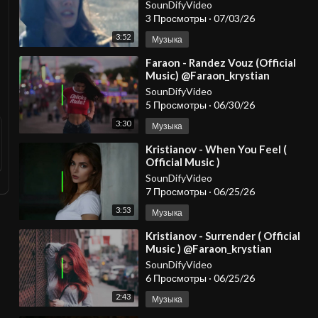
Video)
SounDifyVideo
3 Просмотры
·
07/03/26
3:52
Музыка
⁣Faraon - Randez Vouz (Official
Music) @Faraon_krystian
SounDifyVideo
5 Просмотры
·
06/30/26
3:30
Музыка
⁣Kristianov - When You Feel (
Official Music )
@Faraon_krystian
SounDifyVideo
#dancemusic2026 #spotify
7 Просмотры
·
06/25/26
#djmix
3:53
Музыка
⁣Kristianov - Surrender ( Official
Music ) @Faraon_krystian
#dancemusic2026 #spotify
SounDifyVideo
#djmix
6 Просмотры
·
06/25/26
2:43
Музыка