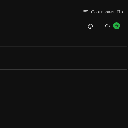
Сортировать По
sort
Ok