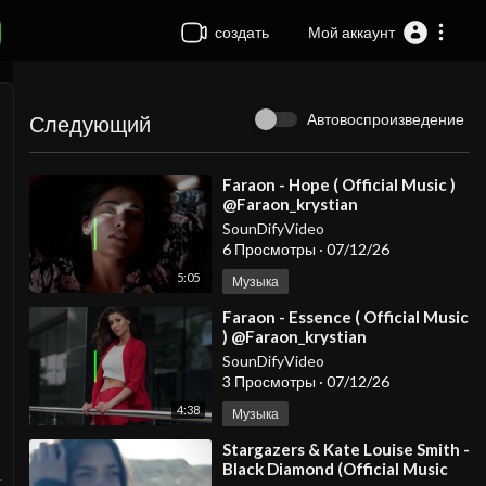
создать
Мой аккаунт
Автовоспроизведение
Следующий
⁣Faraon - Hope ( Official Music )
@Faraon_krystian
SounDifyVideo
6 Просмотры
·
07/12/26
5:05
Музыка
⁣Faraon - Essence ( Official Music
) @Faraon_krystian
SounDifyVideo
3 Просмотры
·
07/12/26
4:38
Музыка
⁣Stargazers & Kate Louise Smith -
Black Diamond (Official Music