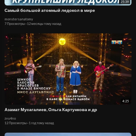
25:39
Самый большой атомный ледокол в мире
monstersanatomy
7 Просмотры
·
12 месяцы тому назад
4:25
Азамат Мусагалиев, Ольга Картункова и др
zvu4no
12 Просмотры
·
1 год тому назад