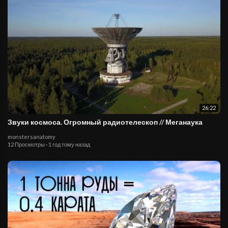
26:22
Звуки космоса. Огромный радиотелескоп // Меганаука
monstersanatomy
12 Просмотры
·
1 год тому назад