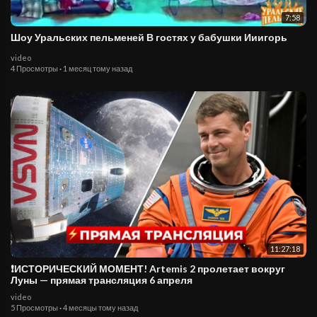
7:58
Шоу Уральских пельменей В гостях у бабушки Ииигорь
video
4 Просмотры
·
1 месяц тому назад
11:27:18
❗️ИСТОРИЧЕСКИЙ МОМЕНТ! Artemis 2 пролетает вокруг
Луны — прямая трансляция 6 апреля
video
5 Просмотры
·
4 месяцы тому назад