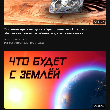
00:24:40
Сложное производство бриллиантов. От горно-
обогатительного комбината до огранки камня
monstersanatomy
10 Просмотры
·
2 лет тому назад
00:26:09