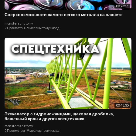
00:26:11
Сверхвозможности самого легкого металла на планете
monstersanatomy
9 Просмотры
·
9 месяцы тому назад
00:43:35
Экскаватор с гидроножницами, щековая дробилка,
башенный кран и другая спецтехника
monstersanatomy
5 Просмотры
·
9 месяцы тому назад