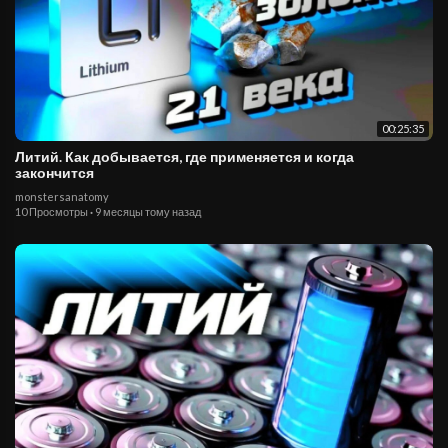
00:25:35
Литий. Как добывается, где применяется и когда
закончится
monstersanatomy
10 Просмотры
·
9 месяцы тому назад