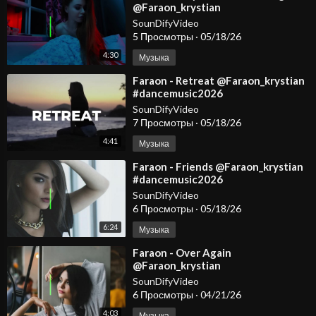
@Faraon_krystian
@KristianovOfficial
SounDifyVideo
5 Просмотры
·
05/18/26
4:30
Музыка
⁣Faraon - Retreat @Faraon_krystian
#dancemusic2026
#deephousemusic #spotify
SounDifyVideo
#carmusic #edm
7 Просмотры
·
05/18/26
4:41
Музыка
⁣Faraon - Friends @Faraon_krystian
#dancemusic2026
#deephousemusic #spotify
SounDifyVideo
#carmusic #edm
6 Просмотры
·
05/18/26
6:24
Музыка
⁣Faraon - Over Again
@Faraon_krystian
@KristianovOfficial
SounDifyVideo
6 Просмотры
·
04/21/26
4:03
Музыка