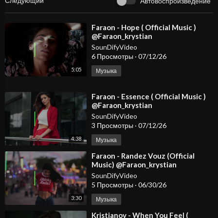
Следующий
Автовоспроизведение
⁣Faraon - Hope ( Official Music )
@Faraon_krystian
SounDifyVideo
6 Просмотры
·
07/12/26
5:05
Музыка
⁣Faraon - Essence ( Official Music )
@Faraon_krystian
SounDifyVideo
3 Просмотры
·
07/12/26
4:38
Музыка
⁣Faraon - Randez Vouz (Official
Music) @Faraon_krystian
SounDifyVideo
5 Просмотры
·
06/30/26
3:30
Музыка
⁣Kristianov - When You Feel (