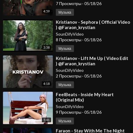
7 Просмотры
·
05/18/26
4:59
Музыка
⁣Kristianov - Sephora ( Official Video
) @Faraon_krystian
SounDifyVideo
8 Просмотры
·
05/18/26
3:58
Музыка
⁣Kristianov - Lift Me Up ( Video Edit
) @Faraon_krystian
@KristianovOfficial
SounDifyVideo
2 Просмотры
·
05/18/26
4:18
Музыка
⁣FeelBeats - Inside My Heart
(Original Mix)
SounDifyVideo
9 Просмотры
·
05/18/26
5:41
Музыка
⁣Faraon - Stay With Me The Night