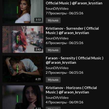
Official Music ) @Faraon_krystian
#dancemusic2026 #spotify #djmix
SounDifyVideo
7 Просмотры
·
06/25/26
3:53
Музыка
⁣Kristianov - Surrender ( Official
Music ) @Faraon_krystian
#dancemusic2026 #spotify #djmix
SounDifyVideo
6 Просмотры
·
06/25/26
2:43
Музыка
⁣Faraon - Serenity ( Official Music )
@Faraon_krystian
SounDifyVideo
2 Просмотры
·
06/25/26
6:35
Музыка
⁣Kristianov - Horizons ( Official
Music ) @Faraon_krystian
SounDifyVideo
4 Просмотры
·
06/09/26
4:53