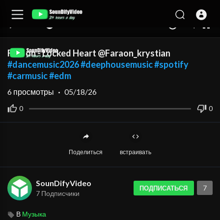
auto
00:00
00:00
1.00x
360p
10
Faraon - Locked Heart @Faraon_krystian
#dancemusic2026
#deephousemusic
#spotify
#carmusic
#edm
6
просмотры
·
05/18/26
0
0
Поделиться
встраивать
SounDifyVideo
7
ПОДПИСАТЬСЯ
7 Подписчики
В
Музыка