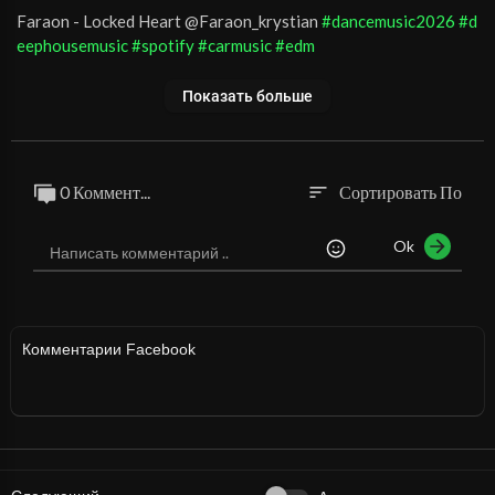
⁣Faraon - Locked Heart @Faraon_krystian
#dancemusic2026
#d
eephousemusic
#spotify
#carmusic
#edm
Показать больше
0 Коммент...
Сортировать По
sort
Ok
Комментарии Facebook