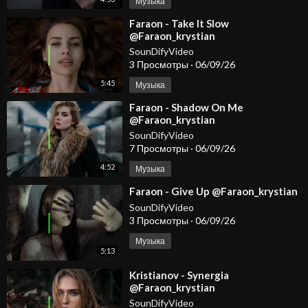
Музыка
⁣Faraon - Take It Slow
@Faraon_krystian
SounDifyVideo
3 Просмотры
·
06/09/26
5:45
Музыка
⁣Faraon - Shadow On Me
@Faraon_krystian
SounDifyVideo
7 Просмотры
·
06/09/26
4:52
Музыка
⁣Faraon - Give Up @Faraon_krystian
SounDifyVideo
3 Просмотры
·
06/09/26
Музыка
5:13
⁣Kristianov - Synergia
@Faraon_krystian
@KristianovOfficial
SounDifyVideo