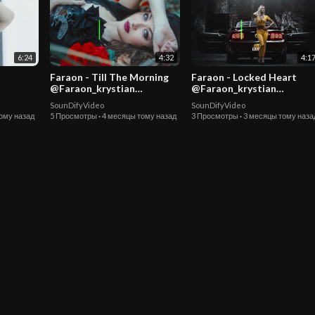
6:24
4:32
4:1
Faraon - Till The Morning
Faraon - Locked Heart
@Faraon_krystian
@Faraon_krystian
#dancemusic2026
#dancemusic2026
SounDifyVideo
SounDifyVideo
spotify
#deephousemusic #spotify
#deephousemusic #spotif
ому назад
5 Просмотры
·
4 месяцы тому назад
3 Просмотры
·
3 месяцы тому наза
#carmusic #edm
#carmusic #edm