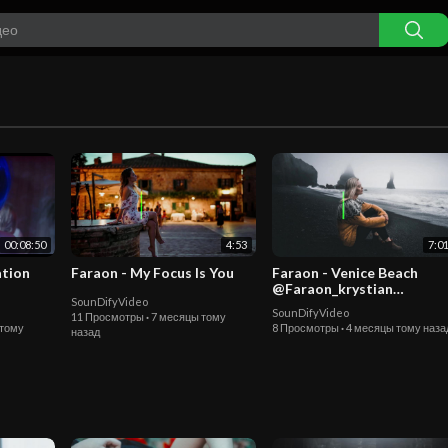
00:08:50
4:53
7:0
ation
Faraon - My Focus Is You
Faraon - Venice Beach
@Faraon_krystian
SounDifyVideo
#dancemusic2026
SounDifyVideo
11 Просмотры
·
7 месяцы тому
#deephousemusic #spotif
 тому
8 Просмотры
·
4 месяцы тому наза
назад
#carmusic #edm