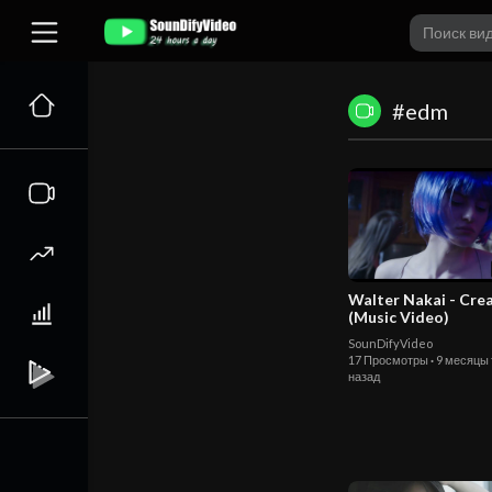
#edm
Walter Nakai - Cre
(Music Video)
SounDifyVideo
17 Просмотры
·
9 месяцы
назад