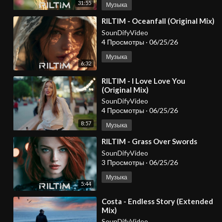
31:55
Музыка
⁣RILTIM - Oceanfall (Original Mix)
SounDifyVideo
4 Просмотры
·
06/25/26
Музыка
6:32
⁣RILTIM - I Love Love You
(Original Mix)
SounDifyVideo
4 Просмотры
·
06/25/26
8:57
Музыка
⁣RILTIM - Grass Over Swords
SounDifyVideo
3 Просмотры
·
06/25/26
Музыка
5:44
⁣Costa - Endless Story (Extended
Mix)
SounDifyVideo