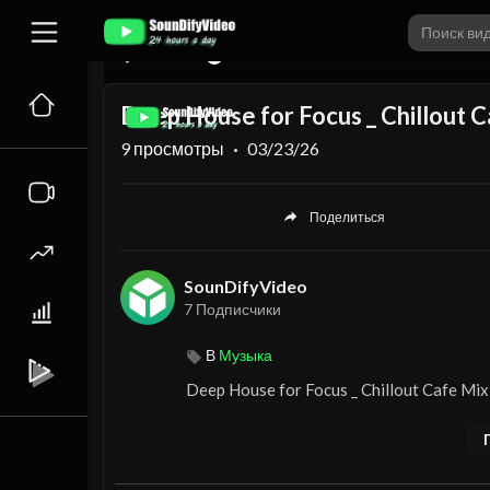
00:00
Deep House for Focus _ Chillout 
9
просмотры
·
03/23/26
Поделиться
SounDifyVideo
7 Подписчики
В
Музыка
⁣Deep House for Focus _ Chillout Cafe Mi