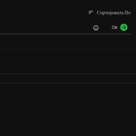
Сортировать По
sort
Ok