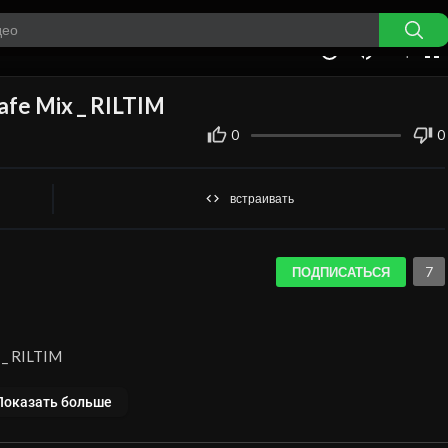
auto
00:00
1.00x
360p
10
Cafe Mix _ RILTIM
0
0
встраивать
7
ПОДПИСАТЬСЯ
x _ RILTIM
Показать больше