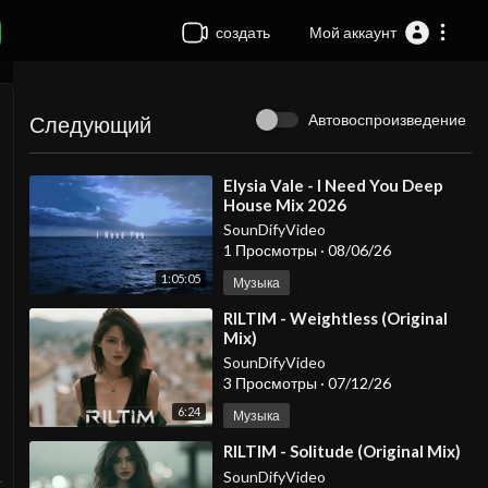
создать
Мой аккаунт
Автовоспроизведение
Следующий
⁣Elysia Vale - I Need You Deep
House Mix 2026
SounDifyVideo
1 Просмотры
·
08/06/26
1:05:05
Музыка
⁣RILTIM - Weightless (Original
Mix)
SounDifyVideo
3 Просмотры
·
07/12/26
6:24
Музыка
⁣RILTIM - Solitude (Original Mix)
SounDifyVideo