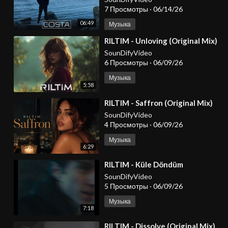
7 Просмотры
·
06/14/26
06:49
Музыка
⁣RILTIM - Unloving (Original Mix)
SounDifyVideo
6 Просмотры
·
06/09/26
Музыка
5:58
⁣RILTIM - Saffron (Original Mix)
SounDifyVideo
4 Просмотры
·
06/09/26
Музыка
6:29
⁣RILTIM - Küle Döndüm
SounDifyVideo
5 Просмотры
·
06/09/26
Музыка
7:18
⁣RILTIM - Dissolve (Original Mix)