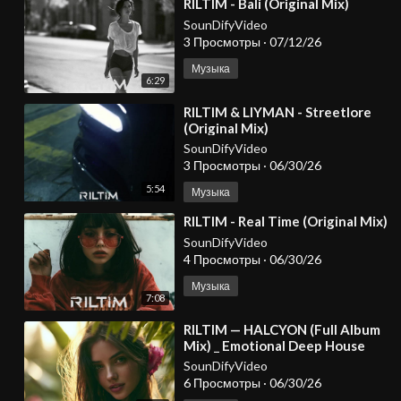
⁣RILTIM - Bali (Original Mix)
SounDifyVideo
3 Просмотры
·
07/12/26
Музыка
6:29
⁣RILTIM & LIYMAN - Streetlore
(Original Mix)
SounDifyVideo
3 Просмотры
·
06/30/26
5:54
Музыка
⁣RILTIM - Real Time (Original Mix)
SounDifyVideo
4 Просмотры
·
06/30/26
Музыка
7:08
⁣RILTIM — HALCYON (Full Album
Mix) _ Emotional Deep House
2026
SounDifyVideo
6 Просмотры
·
06/30/26