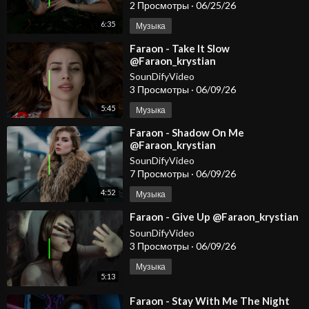
2 Просмотры
·
06/25/26
6:35
Музыка
⁣Faraon - Take It Slow
@Faraon_krystian
SounDifyVideo
3 Просмотры
·
06/09/26
5:45
Музыка
⁣Faraon - Shadow On Me
@Faraon_krystian
SounDifyVideo
7 Просмотры
·
06/09/26
4:52
Музыка
⁣Faraon - Give Up @Faraon_krystian
SounDifyVideo
3 Просмотры
·
06/09/26
Музыка
5:13
⁣Faraon - Stay With Me The Night