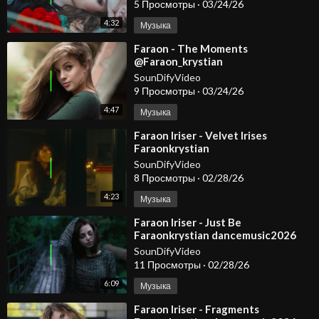
5 Просмотры
·
03/24/26
#carmusic #edm
4:32
Музыка
⁣Faraon - The Moments
@Faraon_krystian
SounDifyVideo
9 Просмотры
·
03/24/26
4:47
Музыка
⁣Faraon Iriser - Velvet Irises
Faraonkrystian
SounDifyVideo
8 Просмотры
·
02/28/26
4:23
Музыка
⁣Faraon Iriser - Just Be
Faraonkrystian dancemusic2026
SounDifyVideo
11 Просмотры
·
02/28/26
6:09
Музыка
⁣Faraon Iriser - Fragments