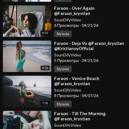
⁣Faraon - Over Again
@Faraon_krystian
@KristianovOfficial
SounDifyVideo
6 Просмотры
·
04/21/26
4:03
Музыка
⁣Faraon - Deja Vu @Faraon_krystian
@KristianovOfficial
SounDifyVideo
5 Просмотры
·
04/21/26
4:56
Музыка
⁣Faraon - Venice Beach
@Faraon_krystian
#dancemusic2026
SounDifyVideo
#deephousemusic #spotify
8 Просмотры
·
04/07/26
#carmusic #edm
7:01
Музыка
⁣Faraon - Till The Morning
@Faraon_krystian
#dancemusic2026
SounDifyVideo
#deephousemusic #spotify