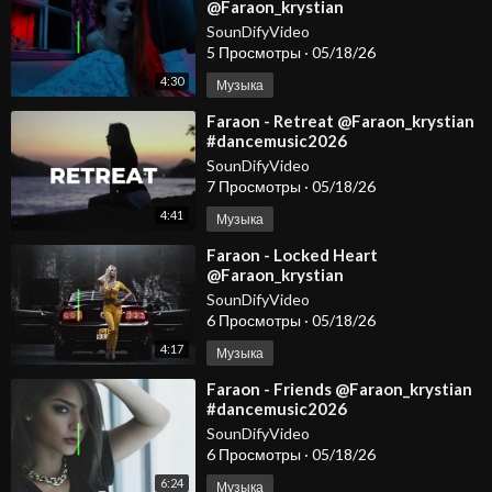
@Faraon_krystian
@KristianovOfficial
SounDifyVideo
5 Просмотры
·
05/18/26
4:30
Музыка
⁣Faraon - Retreat @Faraon_krystian
#dancemusic2026
#deephousemusic #spotify
SounDifyVideo
#carmusic #edm
7 Просмотры
·
05/18/26
4:41
Музыка
⁣Faraon - Locked Heart
@Faraon_krystian
#dancemusic2026
SounDifyVideo
#deephousemusic #spotify
6 Просмотры
·
05/18/26
#carmusic #edm
4:17
Музыка
⁣Faraon - Friends @Faraon_krystian
#dancemusic2026
#deephousemusic #spotify
SounDifyVideo
#carmusic #edm
6 Просмотры
·
05/18/26
6:24
Музыка