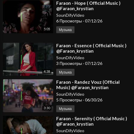
⁣Faraon - Hope ( Official Music )
@Faraon_krystian
SounDifyVideo
6 Просмотры
·
07/12/26
5:05
Музыка
⁣Faraon - Essence ( Official Music )
@Faraon_krystian
SounDifyVideo
3 Просмотры
·
07/12/26
4:38
Музыка
⁣Faraon - Randez Vouz (Official
Music) @Faraon_krystian
SounDifyVideo
5 Просмотры
·
06/30/26
3:30
Музыка
⁣Faraon - Serenity ( Official Music )
@Faraon_krystian
SounDifyVideo