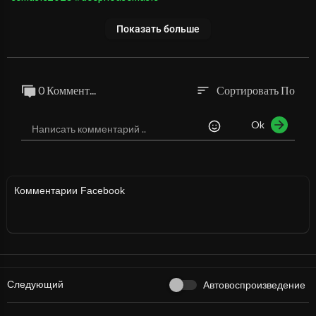
Показать больше
0 Коммент...
Сортировать По
sort
Ok
Комментарии Facebook
Следующий
Автовоспроизведение