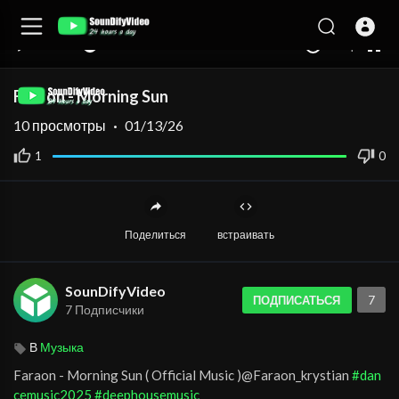
auto
00:00
00:00
1.00x
360p
10
Faraon - Morning Sun
10
просмотры
·
01/13/26
1
0
Поделиться
встраивать
SounDifyVideo
7
ПОДПИСАТЬСЯ
7 Подписчики
В
Музыка
Faraon - Morning Sun ( Official Music )@Faraon_krystian
#dan
cemusic2025
#deephousemusic