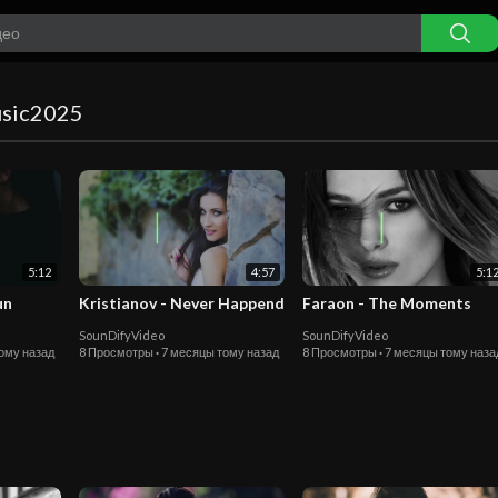
sic2025
5:12
4:57
5:1
un
Kristianov - Never Happend
Faraon - The Moments
SounDifyVideo
SounDifyVideo
ому назад
8 Просмотры
·
7 месяцы тому назад
8 Просмотры
·
7 месяцы тому наза