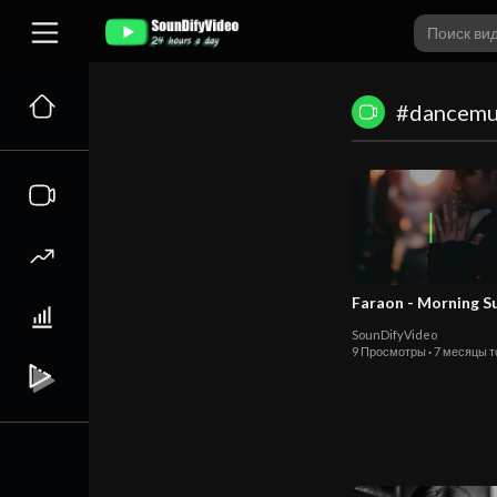
#dancemu
Faraon - Morning S
SounDifyVideo
9 Просмотры
·
7 месяцы т