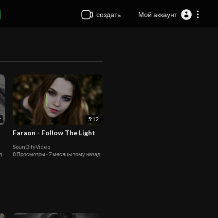
создать
Мой аккаунт
2
5:12
Faraon - Follow The Light
SounDifyVideo
д
8 Просмотры
·
7 месяцы тому назад