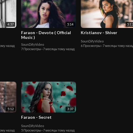
4:37
5:14
5:1
Faraon - Devote ( Official
Kristianov - Shiver
Music )
SounDifyVideo
SounDifyVideo
ому назад
6 Просмотры
·
7 месяцы тому наза
7 Просмотры
·
7 месяцы тому назад
5:12
3:37
Faraon - Secret
SounDifyVideo
ому назад
5 Просмотры
·
7 месяцы тому назад