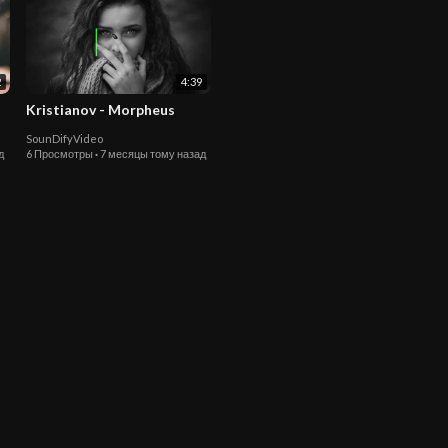
2
4:39
Kristianov - Morpheus
SounDifyVideo
д
6 Просмотры
·
7 месяцы тому назад