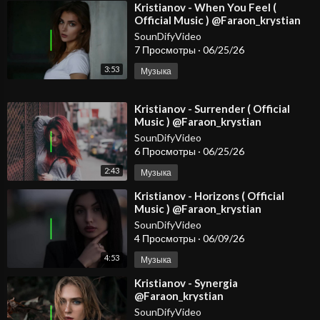
⁣Kristianov - When You Feel (
Official Music ) @Faraon_krystian
#dancemusic2026 #spotify #djmix
SounDifyVideo
7 Просмотры
·
06/25/26
3:53
Музыка
⁣Kristianov - Surrender ( Official
Music ) @Faraon_krystian
#dancemusic2026 #spotify #djmix
SounDifyVideo
6 Просмотры
·
06/25/26
2:43
Музыка
⁣Kristianov - Horizons ( Official
Music ) @Faraon_krystian
SounDifyVideo
4 Просмотры
·
06/09/26
4:53
Музыка
⁣Kristianov - Synergia
@Faraon_krystian
@KristianovOfficial
SounDifyVideo