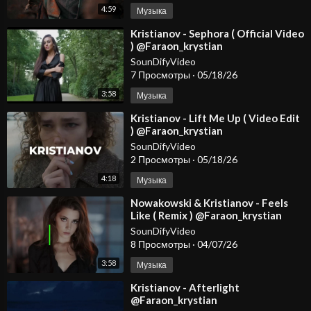
4:59
Музыка
⁣Kristianov - Sephora ( Official Video
) @Faraon_krystian
SounDifyVideo
7 Просмотры
·
05/18/26
3:58
Музыка
⁣Kristianov - Lift Me Up ( Video Edit
) @Faraon_krystian
@KristianovOfficial
SounDifyVideo
2 Просмотры
·
05/18/26
4:18
Музыка
⁣Nowakowski & Kristianov - Feels
Like ( Remix ) @Faraon_krystian
@KristianovOfficial
SounDifyVideo
8 Просмотры
·
04/07/26
3:58
Музыка
⁣Kristianov - Afterlight
@Faraon_krystian