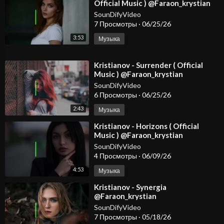
Official Music ) @Faraon_krystian
#dancemusic2026 #spotify #djmix
SounDifyVideo
7 Просмотры
·
06/25/26
3:53
Музыка
⁣Kristianov - Surrender ( Official
Music ) @Faraon_krystian
#dancemusic2026 #spotify #djmix
SounDifyVideo
6 Просмотры
·
06/25/26
2:43
Музыка
⁣Kristianov - Horizons ( Official
Music ) @Faraon_krystian
SounDifyVideo
4 Просмотры
·
06/09/26
4:53
Музыка
⁣Kristianov - Synergia
@Faraon_krystian
@KristianovOfficial
SounDifyVideo
7 Просмотры
·
05/18/26