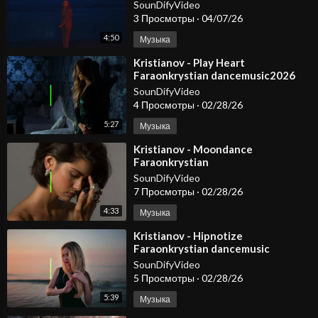
@KristianovOfficial
SounDifyVideo
3 Просмотры
·
04/07/26
4:50
Музыка
⁣Kristianov - Play Heart
Faraonkrystian dancemusic2026
deephousemusic2026 [get
SounDifyVideo
4 Просмотры
·
02/28/26
5:27
Музыка
⁣Kristianov - Moondance
Faraonkrystian
SounDifyVideo
7 Просмотры
·
02/28/26
4:33
Музыка
⁣Kristianov - Hipnotize
Faraonkrystian dancemusic
arabicmusic carmusic
SounDifyVideo
5 Просмотры
·
02/28/26
5:39
Музыка