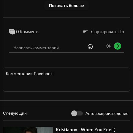
Показать больше
0 Коммент...
Сортировать По
sort
Ok
Комментарии Facebook
Следующий
Автовоспроизведение
⁣Kristianov - When You Feel (