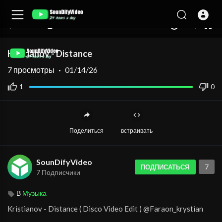
auto
00:00
00:00
1.00x
360p
10
Kristianov - Distance
7
просмотры
·
01/14/26
1
0
Поделиться
встраивать
SounDifyVideo
7
ПОДПИСАТЬСЯ
7 Подписчики
В
Музыка
Kristianov - Distance ( Disco Video Edit ) @Faraon_krystian