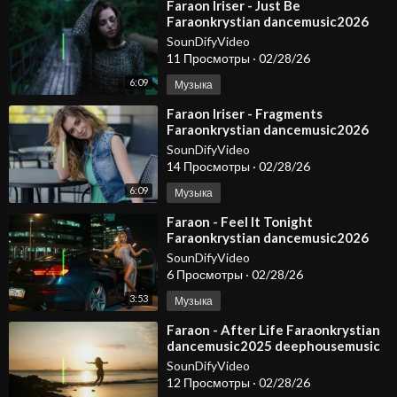
⁣Faraon Iriser - Just Be
Faraonkrystian dancemusic2026
SounDifyVideo
11 Просмотры
·
02/28/26
6:09
Музыка
⁣Faraon Iriser - Fragments
Faraonkrystian dancemusic2026
deephousemusic spotify carmusic
SounDifyVideo
edm
14 Просмотры
·
02/28/26
6:09
Музыка
⁣Faraon - Feel It Tonight
Faraonkrystian dancemusic2026
deephousemusic spotify carmusic
SounDifyVideo
edm
6 Просмотры
·
02/28/26
3:53
Музыка
⁣Faraon - After Life Faraonkrystian
dancemusic2025 deephousemusic
SounDifyVideo
12 Просмотры
·
02/28/26