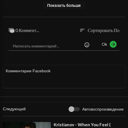
Показать больше
0 Коммент...
Сортировать По
sort
Ok
Комментарии Facebook
Следующий
Автовоспроизведение
⁣Kristianov - When You Feel (