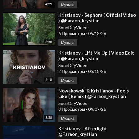
4:59
Музыка
⁣Kristianov - Sephora ( Official Video
) @Faraon_krystian
SounDifyVideo
6 Просмотры
·
05/18/26
3:58
Музыка
⁣Kristianov - Lift Me Up ( Video Edit
) @Faraon_krystian
@KristianovOfficial
SounDifyVideo
2 Просмотры
·
05/18/26
4:18
Музыка
⁣Nowakowski & Kristianov - Feels
Like ( Remix ) @Faraon_krystian
@KristianovOfficial
SounDifyVideo
8 Просмотры
·
04/07/26
3:58
Музыка
⁣Kristianov - Afterlight
@Faraon_krystian