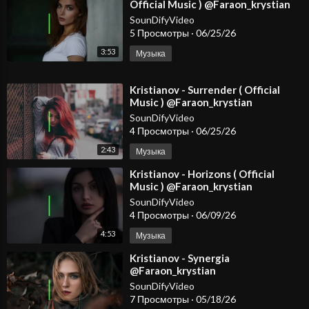
Official Music ) @Faraon_krystian
#dancemusic2026 #spotify #djmix
SounDifyVideo
5 Просмотры
·
06/25/26
3:53
Музыка
⁣Kristianov - Surrender ( Official
Music ) @Faraon_krystian
#dancemusic2026 #spotify #djmix
SounDifyVideo
4 Просмотры
·
06/25/26
2:43
Музыка
⁣Kristianov - Horizons ( Official
Music ) @Faraon_krystian
SounDifyVideo
4 Просмотры
·
06/09/26
4:53
Музыка
⁣Kristianov - Synergia
@Faraon_krystian
@KristianovOfficial
SounDifyVideo
7 Просмотры
·
05/18/26