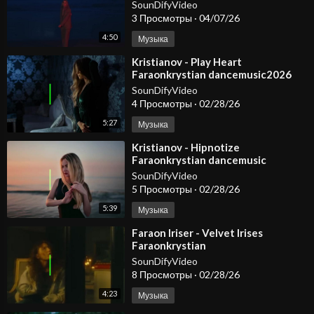
@KristianovOfficial
SounDifyVideo
3 Просмотры
·
04/07/26
4:50
Музыка
⁣Kristianov - Play Heart
Faraonkrystian dancemusic2026
deephousemusic2026 [get
SounDifyVideo
4 Просмотры
·
02/28/26
5:27
Музыка
⁣Kristianov - Hipnotize
Faraonkrystian dancemusic
arabicmusic carmusic
SounDifyVideo
5 Просмотры
·
02/28/26
5:39
Музыка
⁣Faraon Iriser - Velvet Irises
Faraonkrystian
SounDifyVideo
8 Просмотры
·
02/28/26
4:23
Музыка