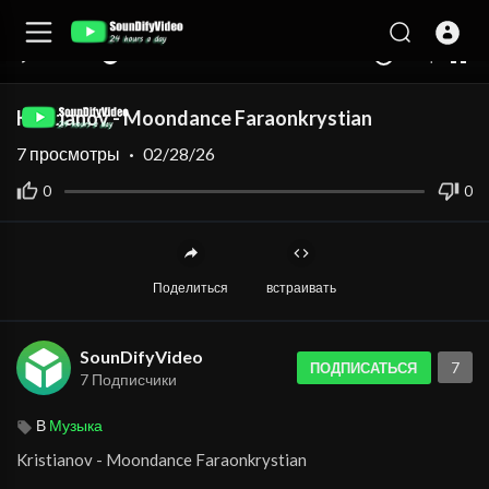
auto
00:00
00:00
1.00x
360p
10
Kristianov - Moondance Faraonkrystian
7
просмотры
·
02/28/26
0
0
Поделиться
встраивать
SounDifyVideo
7
ПОДПИСАТЬСЯ
7 Подписчики
В
Музыка
⁣Kristianov - Moondance Faraonkrystian