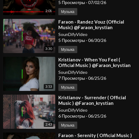
5 Просмотры
·
07/02/26
2:01
Музыка
⁣Faraon - Randez Vouz (Official
Music) @Faraon_krystian
SounDifyVideo
5 Просмотры
·
06/30/26
3:30
Музыка
⁣Kristianov - When You Feel (
Official Music ) @Faraon_krystian
#dancemusic2026 #spotify #djmix
SounDifyVideo
7 Просмотры
·
06/25/26
3:53
Музыка
⁣Kristianov - Surrender ( Official
Music ) @Faraon_krystian
#dancemusic2026 #spotify #djmix
SounDifyVideo
6 Просмотры
·
06/25/26
2:43
Музыка
⁣Faraon - Serenity ( Official Music )