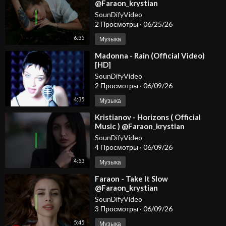
@Faraon_krystian
SounDifyVideo
2 Просмотры
·
06/25/26
6:35
Музыка
⁣Madonna - Rain (Official Video)
[HD]
SounDifyVideo
2 Просмотры
·
06/09/26
4:35
Музыка
⁣Kristianov - Horizons ( Official
Music ) @Faraon_krystian
SounDifyVideo
4 Просмотры
·
06/09/26
4:53
Музыка
⁣Faraon - Take It Slow
@Faraon_krystian
SounDifyVideo
3 Просмотры
·
06/09/26
5:45
Музыка