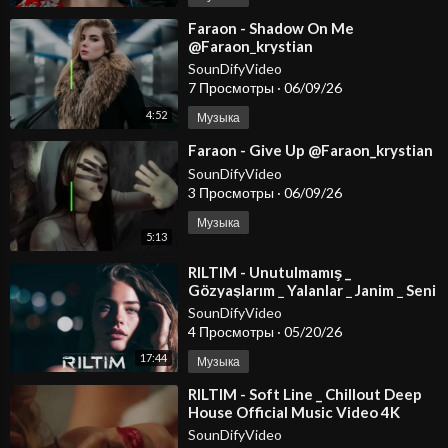
⁣Faraon - Shadow On Me
@Faraon_krystian
SounDifyVideo
7 Просмотры
·
06/09/26
4:52
Музыка
⁣Faraon - Give Up @Faraon_krystian
SounDifyVideo
3 Просмотры
·
06/09/26
Музыка
5:13
⁣RILTIM - Unutulmamış _
Gözyaşlarım _ Yalanlar _ Janim _ Seni
Özlüyorum (Turkish Music Mixes)
SounDifyVideo
4 Просмотры
·
05/20/26
17:44
Музыка
⁣RILTIM - Soft Line _ Chillout Deep
House Official Music Video 4K
SounDifyVideo