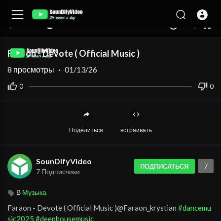
auto
00:00
00:00
1.00x
360p
10
Faraon - Devote ( Official Music )
8
просмотры
·
01/13/26
0
0
Поделиться
встраивать
SounDifyVideo
7
ПОДПИСАТЬСЯ
7 Подписчики
В
Музыка
Faraon - Devote ( Official Music )@Faraon_krystian
#dancemu
sic2025
#deephousemusic