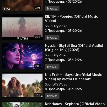
4 Просмотры
·
05/20/26
7:03
Музыка
⁣RILTIM - Poppies (Official Music
Video)
SounDifyVideo
3 Просмотры
·
05/20/26
3:12
Музыка
⁣Nyssia – Skyfall Sea (Official Audio)
(Original Mix) [2026]
SounDifyVideo
7 Просмотры
·
05/19/26
8:00
Музыка
⁣Nils Frahm - Says (Unofficial Music
Video) by Victor Daichendt
SounDifyVideo
8 Просмотры
·
05/18/26
8:18
Музыка
⁣Kristianov - Sephora ( Official Video