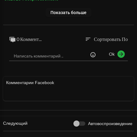
Показать больше
0 Коммент...
Сортировать По
sort
Ok
Комментарии Facebook
Следующий
Автовоспроизведение