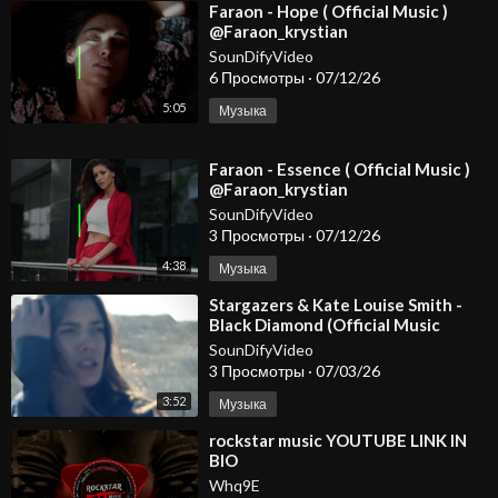
⁣Faraon - Hope ( Official Music )
@Faraon_krystian
SounDifyVideo
6 Просмотры
·
07/12/26
5:05
Музыка
⁣Faraon - Essence ( Official Music )
@Faraon_krystian
SounDifyVideo
3 Просмотры
·
07/12/26
4:38
Музыка
⁣Stargazers & Kate Louise Smith -
Black Diamond (Official Music
Video)
SounDifyVideo
3 Просмотры
·
07/03/26
3:52
Музыка
⁣rockstar music YOUTUBE LINK IN
BIO
Whq9E