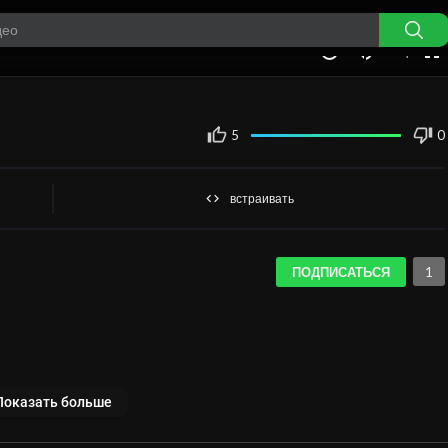
auto
00:00
1.00x
360p
10
5
0
встраивать
1
ПОДПИСАТЬСЯ
Показать больше