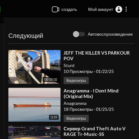
создать
Мой аккаунт
Автовоспроизведение
Следующий
⁣JEFF THE KILLER VS PARKOUR
POV
Stunt
10 Просмотры
·
01/22/25
00:03:02
Видеоигры
⁣Anagramma - I Dont Mind
(Original Mix)
Anagramma
18 Просмотры
·
01/25/25
0:59
Видеоигры
⁣Сервер Grand Theft Auto V
RAGE Tr-Music-SS