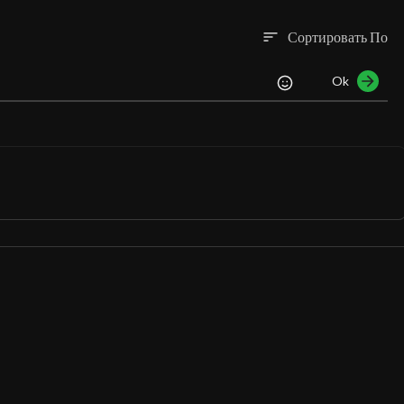
Сортировать По
sort
Ok