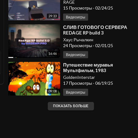
RAGE
15 Просмотры
·
02/24/25
29:33
Видеоигры
⁣СЛИВ ГОТОВОГО СЕРВЕРА
REDAGE RP build 3
Хаус Рычалкин
24 Просмотры
·
02/01/25
16:46
Видеоигры
⁣Путешествие муравья
Мультфильм, 1983
GoldenInterstar
17 Просмотры
·
06/19/25
09:08
Видеоигры
ПОКАЗАТЬ БОЛЬШЕ