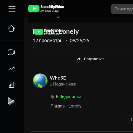
00:00
Plazma - Lonely
12
просмотры
·
09/29/25
Поделиться
Whq9E
1 Подписчики
В
Видеоигры
⁣Plazma - Lonely