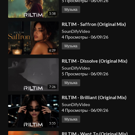
5 Просмотры
·
06/09/26
Музыка
5:58
⁣RILTIM - Saffron (Original Mix)
SounDifyVideo
4 Просмотры
·
06/09/26
Музыка
6:29
⁣RILTIM - Dissolve (Original Mix)
SounDifyVideo
5 Просмотры
·
06/09/26
Музыка
7:26
⁣RILTIM - Brilliant (Original Mix)
SounDifyVideo
4 Просмотры
·
06/09/26
Музыка
5:55
⁣RILTIM - Want To (Original Mix)