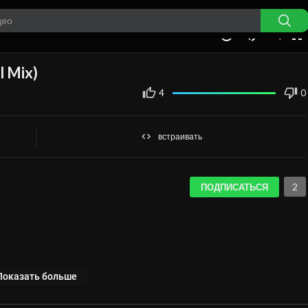
auto
00:00
1.00x
360p
10
l Mix)
4
0
встраивать
2
ПОДПИСАТЬСЯ
Показать больше