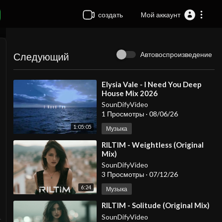
создать
Мой аккаунт
Автовоспроизведение
Следующий
⁣Elysia Vale - I Need You Deep
House Mix 2026
SounDifyVideo
1 Просмотры
·
08/06/26
1:05:05
Музыка
⁣RILTIM - Weightless (Original
Mix)
SounDifyVideo
3 Просмотры
·
07/12/26
6:24
Музыка
⁣RILTIM - Solitude (Original Mix)
SounDifyVideo