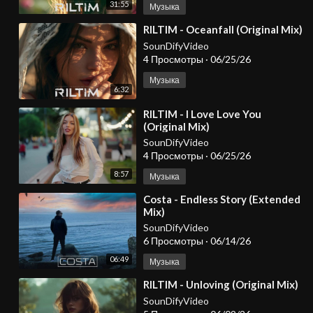
31:55
Музыка
⁣RILTIM - Oceanfall (Original Mix)
SounDifyVideo
4 Просмотры
·
06/25/26
Музыка
6:32
⁣RILTIM - I Love Love You
(Original Mix)
SounDifyVideo
4 Просмотры
·
06/25/26
8:57
Музыка
⁣Costa - Endless Story (Extended
Mix)
SounDifyVideo
6 Просмотры
·
06/14/26
06:49
Музыка
⁣RILTIM - Unloving (Original Mix)
SounDifyVideo