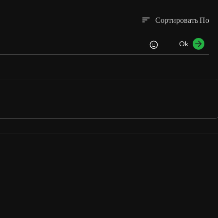
Сортировать По
sort
Ok