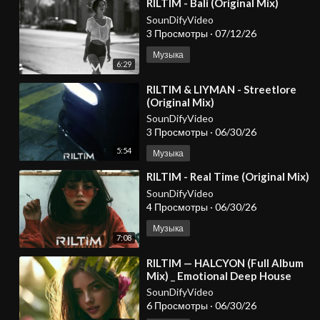
⁣RILTIM - Bali (Original Mix)
SounDifyVideo
3 Просмотры
·
07/12/26
Музыка
6:29
⁣RILTIM & LIYMAN - Streetlore
(Original Mix)
SounDifyVideo
3 Просмотры
·
06/30/26
5:54
Музыка
⁣RILTIM - Real Time (Original Mix)
SounDifyVideo
4 Просмотры
·
06/30/26
Музыка
7:08
⁣RILTIM — HALCYON (Full Album
Mix) _ Emotional Deep House
2026
SounDifyVideo
6 Просмотры
·
06/30/26