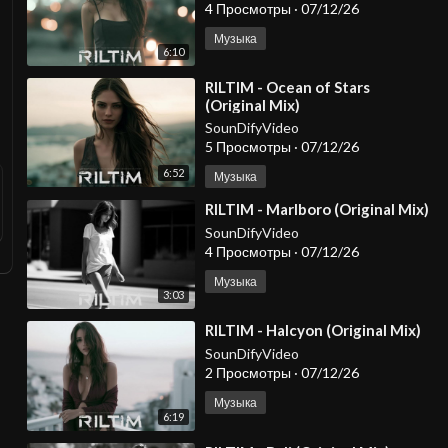
4 Просмотры
·
07/12/26
Музыка
6:10
⁣RILTIM - Ocean of Stars
(Original Mix)
SounDifyVideo
5 Просмотры
·
07/12/26
6:52
Музыка
⁣RILTIM - Marlboro (Original Mix)
SounDifyVideo
4 Просмотры
·
07/12/26
Музыка
3:03
⁣RILTIM - Halcyon (Original Mix)
SounDifyVideo
2 Просмотры
·
07/12/26
Музыка
6:19