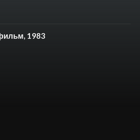
фильм, 1983
вьишка домой спешил».
авьишки, унесенного
 майский жук