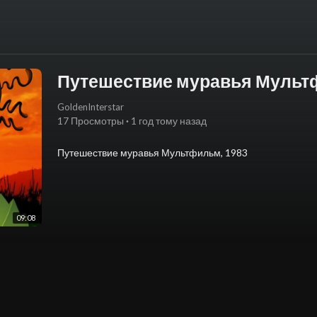
Путешествие муравья Мульт
GoldenInterstar
17 Просмотры
·
1 год тому назад
⁣Путешествие муравья Мультфильм, 1983
⁣В основу фильма положена сказка В. Бианки «Как мура
В нем рассказывается о злоключениях хвастливого мур
09:08
ветром в лес, и о том, как гусеница, кузнечик, водомер и
помогли ему до захода солнца попасть домой.