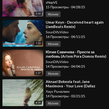
Video)
sNapVE
15 Просмотры
·
04/28/25
3:30
Музыка
⁣Umar Keyn - Deceived heart again
(JamBeats Remix)
SounDifyVideo
16 Просмотры
·
04/11/25
7:33
Музыка
⁣Юлия Савичева - Прости за
любовь (Artem Pora Domoy Remix)
SounDifyVideo
14 Просмотры
·
04/04/25
1:37
Музыка
⁣Aknael Bekeela feat. Jane
Maximova - Your Love (Dallaz
Project Remix)
Хаус Рычалкин
14 Просмотры
·
03/21/25
4:59
Музыка