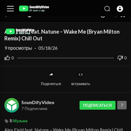
auto
00:00
00:00
1.00x
360p
10
Alex Field feat. Natune – Wake Me (Bryan Milton
Remix) Chill Out
9
просмотры
·
05/18/26
0
0
Поделиться
встраивать
SounDifyVideo
7
ПОДПИСАТЬСЯ
7 Подписчики
В
Музыка
⁣Alex Field feat. Natune – Wake Me (Bryan Milton Remix) Chill