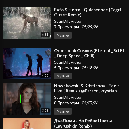
⁣Rafo & Herro - Quiescence (Cagri
Guzet Remix)
SounDifyVideo
7 Просмотры
·
05/29/26
6:31
Музыка
⁣Cyberpunk Cosmos (Eternal _ Sci Fi
_ Deep Space _ Chill)
SounDifyVideo
5 Просмотры
·
05/18/26
4:55
Музыка
⁣Nowakowski & Kristianov - Feels
Like ( Remix ) @Faraon_krystian
@KristianovOfficial
SounDifyVideo
8 Просмотры
·
04/07/26
3:58
Музыка
⁣ДжаЯмми - На Рейве Цветы
(Lavrushkin Remix)