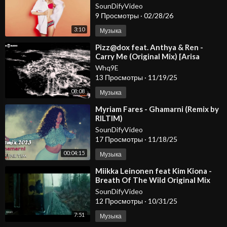
SounDifyVideo
9 Просмотры
·
02/28/26
3:10
Музыка
⁣Pizz@dox feat. Anthya & Ren -
Carry Me (Original Mix) [Arisa
Audio]
Whq9E
13 Просмотры
·
11/19/25
08:08
Музыка
⁣Myriam Fares - Ghamarni (Remix by
RILTIM)
SounDifyVideo
17 Просмотры
·
11/18/25
00:04:15
Музыка
⁣Miikka Leinonen feat Kim Kiona -
Breath Of The Wild Original Mix
Alter Ego Pure
SounDifyVideo
12 Просмотры
·
10/31/25
7:51
Музыка