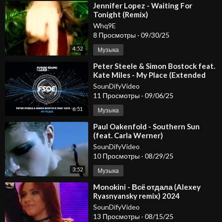
⁣Jennifer Lopez - Waiting For
Tonight (Remix)
Whq9E
8 Просмотры
·
09/30/25
4:52
Музыка
⁣Peter Steele & Simon Bostock feat.
Kate Miles - My Place (Extended
Mix)
SounDifyVideo
11 Просмотры
·
09/06/25
6:51
Музыка
⁣Paul Oakenfold - Southern Sun
(feat. Carla Werner)
SounDifyVideo
10 Просмотры
·
08/29/25
3:52
Музыка
⁣Monokini - Всё отдала (Alexey
Ryasnyansky remix) 2024
SounDifyVideo
13 Просмотры
·
08/15/25