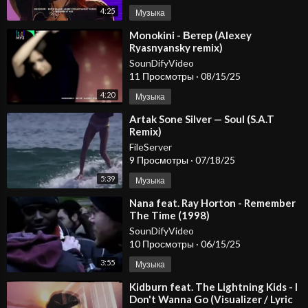
4:25
Музыка
⁣Monokini - Ветер (Alexey
Ryasnyansky remix)
SounDifyVideo
11 Просмотры
·
08/15/25
4:20
Музыка
⁣Artak Sone Silver — Soul (S.A.T
Remix)
FileServer
9 Просмотры
·
07/18/25
5:39
Музыка
⁣⁣Nana feat. Ray Horton - Remember
The Time (1998)
SounDifyVideo
10 Просмотры
·
06/15/25
3:55
Музыка
⁣Kidburn feat. The Lightning Kids - I
Don't Wanna Go (Visualizer / Lyric