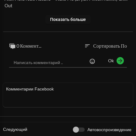
Out
Показать больше
0 Коммент...
Сортировать По
sort
Ok
Комментарии Facebook
Следующий
Автовоспроизведение