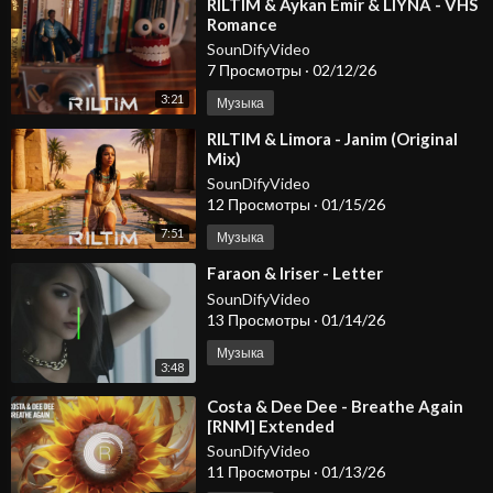
⁣RILTIM & Aykan Emir & LIYNA - VHS
Romance
SounDifyVideo
7 Просмотры
·
02/12/26
3:21
Музыка
⁣RILTIM & Limora - Janim (Original
Mix)
SounDifyVideo
12 Просмотры
·
01/15/26
7:51
Музыка
⁣Faraon & Iriser - Letter
SounDifyVideo
13 Просмотры
·
01/14/26
Музыка
3:48
⁣Costa & Dee Dee - Breathe Again
[RNM] Extended
SounDifyVideo
11 Просмотры
·
01/13/26