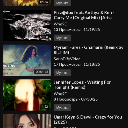
06:34
Музыка
⁣Pizz@dox feat. Anthya & Ren -
Carry Me (Original Mix) [Arisa
Audio]
Whq9E
13 Просмотры
·
11/19/25
08:08
Музыка
⁣Myriam Fares - Ghamarni (Remix by
RILTIM)
SounDifyVideo
17 Просмотры
·
11/18/25
00:04:15
Музыка
⁣Jennifer Lopez - Waiting For
Tonight (Remix)
Whq9E
8 Просмотры
·
09/30/25
4:52
Музыка
⁣Umar Keyn & Davvi - Crazy for You
(2025)