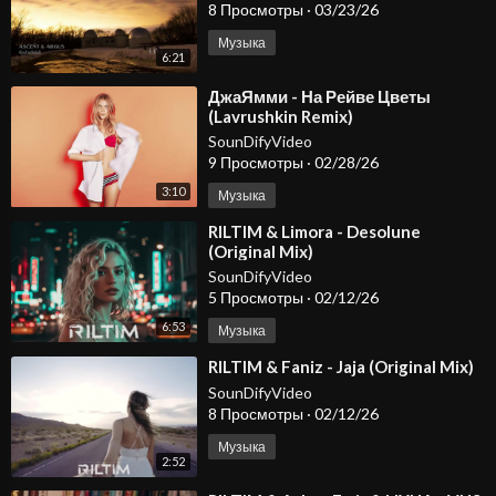
8 Просмотры
·
03/23/26
Музыка
6:21
⁣ДжаЯмми - На Рейве Цветы
(Lavrushkin Remix)
SounDifyVideo
9 Просмотры
·
02/28/26
3:10
Музыка
⁣RILTIM & Limora - Desolune
(Original Mix)
SounDifyVideo
5 Просмотры
·
02/12/26
6:53
Музыка
⁣RILTIM & Faniz - Jaja (Original Mix)
SounDifyVideo
8 Просмотры
·
02/12/26
Музыка
2:52