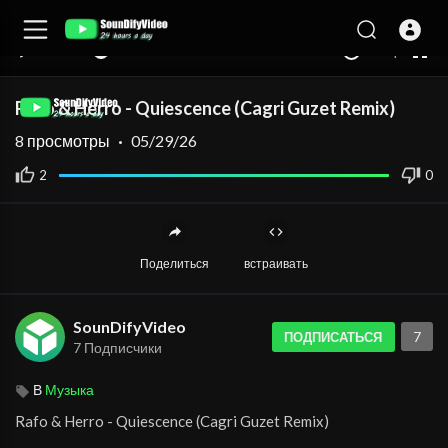
auto
00:00
00:00
1.00x
360p
10
Rafo & Herro - Quiescence (Cagri Guzet Remix)
8
просмотры
·
05/29/26
2
0
Поделиться
встраивать
SounDifyVideo
7
ПОДПИСАТЬСЯ
7 Подписчики
В
Музыка
⁣Rafo & Herro - Quiescence (Cagri Guzet Remix)