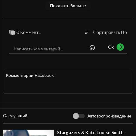
Показать больше
0 Коммент...
Сортировать По
sort
Ok
Комментарии Facebook
Следующий
Автовоспроизведение
⁣Stargazers & Kate Louise Smith -