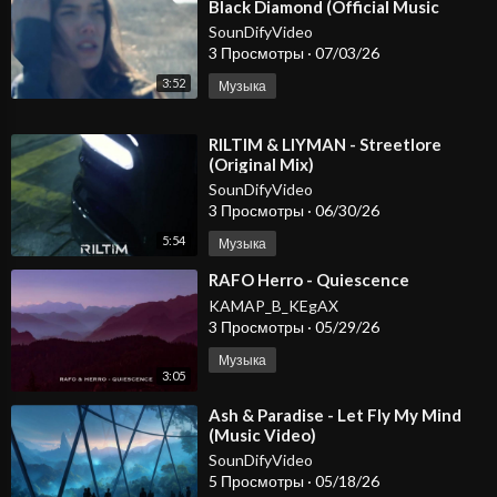
Black Diamond (Official Music
Video)
SounDifyVideo
3 Просмотры
·
07/03/26
3:52
Музыка
⁣RILTIM & LIYMAN - Streetlore
(Original Mix)
SounDifyVideo
3 Просмотры
·
06/30/26
5:54
Музыка
⁣RAFO Herro - Quiescence
KAMAP_B_KEgAX
3 Просмотры
·
05/29/26
Музыка
3:05
⁣Ash & Paradise - Let Fly My Mind
(Music Video)
SounDifyVideo
5 Просмотры
·
05/18/26