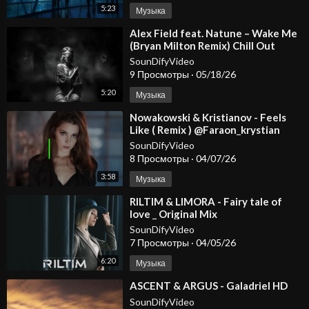
5:23
Музыка
⁣Alex Field feat. Natune – Wake Me
(Bryan Milton Remix) Chill Out
SounDifyVideo
9 Просмотры
·
05/18/26
5:20
Музыка
⁣Nowakowski & Kristianov - Feels
Like ( Remix ) @Faraon_krystian
@KristianovOfficial
SounDifyVideo
8 Просмотры
·
04/07/26
3:58
Музыка
⁣RILTIM & LIMORA - Fairy tale of
love _ Original Mix
SounDifyVideo
7 Просмотры
·
04/05/26
6:20
Музыка
⁣ASCENT & ARGUS - Galadriel HD
SounDifyVideo