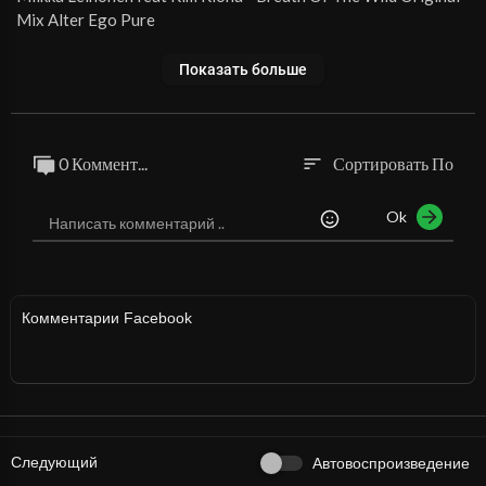
Mix Alter Ego Pure
Показать больше
0 Коммент...
Сортировать По
sort
Ok
Комментарии Facebook
Следующий
Автовоспроизведение