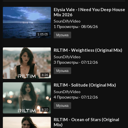
⁣Elysia Vale - I Need You Deep House
Mix 2026
SounDifyVideo
1 Просмотры
·
08/06/26
1:05:05
Музыка
⁣RILTIM - Weightless (Original Mix)
SounDifyVideo
3 Просмотры
·
07/12/26
Музыка
6:24
⁣RILTIM - Solitude (Original Mix)
SounDifyVideo
4 Просмотры
·
07/12/26
Музыка
6:10
⁣RILTIM - Ocean of Stars (Original
Mix)