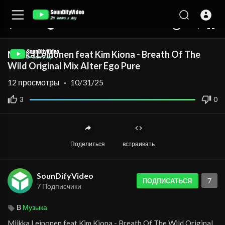
auto
00:00
00:00
1.00x
360p
10
Miikka Leinonen feat Kim Kiona - Breath Of The
Wild Original Mix Alter Ego Pure
12
просмотры
·
10/31/25
3
0
Поделиться
встраивать
SounDifyVideo
7
ПОДПИСАТЬСЯ
7 Подписчики
В
Музыка
⁣Miikka Leinonen feat Kim Kiona - Breath Of The Wild Original