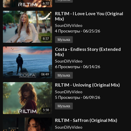
6:32
⁣RILTIM - I Love Love You (Original
Mix)
SounDifyVideo
4 Просмотры
·
06/25/26
8:57
Музыка
⁣Costa - Endless Story (Extended
Mix)
SounDifyVideo
6 Просмотры
·
06/14/26
06:49
Музыка
⁣RILTIM - Unloving (Original Mix)
SounDifyVideo
5 Просмотры
·
06/09/26
Музыка
5:58
⁣RILTIM - Saffron (Original Mix)
SounDifyVideo