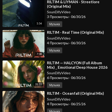
⁣RILTIM & LIYMAN - Streetlore
(Original Mix)
SounDifyVideo
3 Просмотры
·
06/30/26
5:54
Музыка
⁣RILTIM - Real Time (Original Mix)
SounDifyVideo
4 Просмотры
·
06/30/26
Музыка
7:08
⁣RILTIM — HALCYON (Full Album
Mix) _ Emotional Deep House 2026
SounDifyVideo
6 Просмотры
·
06/30/26
31:55
Музыка
⁣RILTIM - Oceanfall (Original Mix)
SounDifyVideo
4 Просмотры
·
06/25/26
Музыка