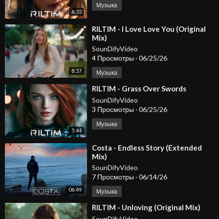
Музыка
6:32
⁣RILTIM - I Love Love You (Original
Mix)
SounDifyVideo
4 Просмотры
·
06/25/26
8:57
Музыка
⁣RILTIM - Grass Over Swords
SounDifyVideo
3 Просмотры
·
06/25/26
Музыка
5:44
⁣Costa - Endless Story (Extended
Mix)
SounDifyVideo
7 Просмотры
·
06/14/26
06:49
Музыка
⁣RILTIM - Unloving (Original Mix)
SounDifyVideo