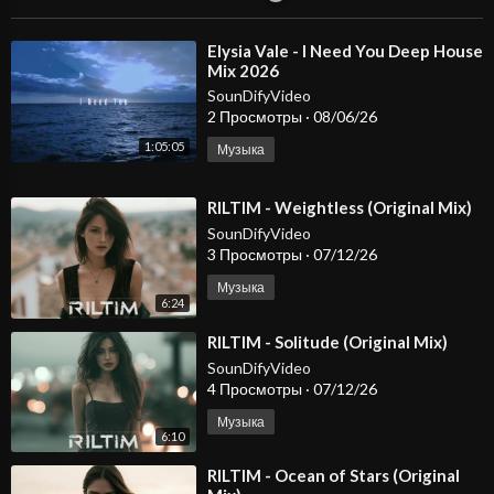
◉Beatport➤
https://www.beatport.com/artist/riltim/1063203
◉Soundcloud➤
https://soundcloud.com/search?q=RILTIM
⁣Elysia Vale - I Need You Deep House
◉VK Music➤
https://vk.com/artist/6170933909704960136
Mix 2026
SounDifyVideo
👉 Hit Subscribe to be the first to hear new releases and dive in
2 Просмотры
·
08/06/26
to the world of music that stays in your heart!
1:05:05
Музыка
©RILTIM - All rights reserved
⁣RILTIM - Weightless (Original Mix)
©RILTIM - Все права защищены
SounDifyVideo
3 Просмотры
·
07/12/26
Музыка
6:24
⁣RILTIM - Solitude (Original Mix)
SounDifyVideo
4 Просмотры
·
07/12/26
Музыка
6:10
⁣RILTIM - Ocean of Stars (Original