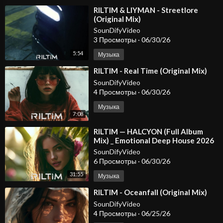
⁣RILTIM & LIYMAN - Streetlore
(Original Mix)
SounDifyVideo
3 Просмотры
·
06/30/26
5:54
Музыка
⁣RILTIM - Real Time (Original Mix)
SounDifyVideo
4 Просмотры
·
06/30/26
Музыка
7:08
⁣RILTIM — HALCYON (Full Album
Mix) _ Emotional Deep House 2026
SounDifyVideo
6 Просмотры
·
06/30/26
31:55
Музыка
⁣RILTIM - Oceanfall (Original Mix)
SounDifyVideo
4 Просмотры
·
06/25/26