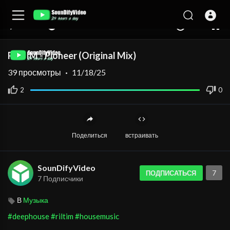
00:00
00:00
1.00x
HD
10
RILTIM - Pioneer (Original Mix)
39
просмотры
·
11/18/25
2
0
Поделиться
встраивать
SounDifyVideo
7
ПОДПИСАТЬСЯ
7 Подписчики
В
Музыка
#deephouse
#riltim
#housemusic