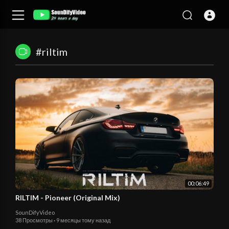
#riltim
00:06:49
RILTIM - Pioneer (Original Mix)
SounDifyVideo
38 Просмотры
·
9 месяцы тому назад