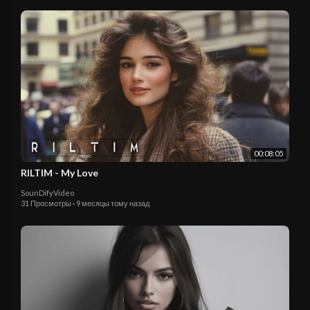
00:08:05
RILTIM - My Love
SounDifyVideo
31 Просмотры
·
9 месяцы тому назад