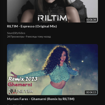
00:06:34
RILTIM - Espresso (Original Mix)
SounDifyVideo
24 Просмотры
·
9 месяцы тому назад
00:04:15
Myriam Fares - Ghamarni (Remix by RILTIM)