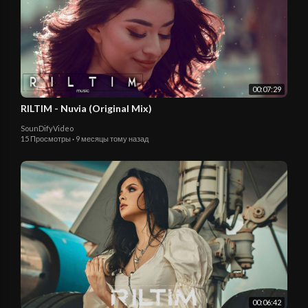
00:07:29
RILTIM - Nuvia (Original Mix)
SounDifyVideo
15 Просмотры
·
9 месяцы тому назад
00:06:42