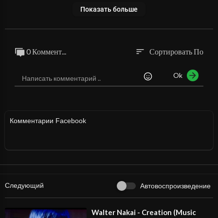
Показать больше
0 Коммент...
Сортировать По
sort
Ok
Комментарии Facebook
Следующий
Автовоспроизведение
⁣Walter Nakai - Creation (Music