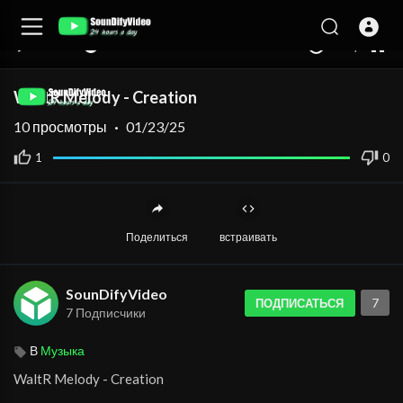
auto
00:00
00:00
1.00x
360p
10
WaltR Melody - Creation
10
просмотры
·
01/23/25
1
0
Поделиться
встраивать
SounDifyVideo
7
ПОДПИСАТЬСЯ
7 Подписчики
В
Музыка
⁣WaltR Melody - Creation