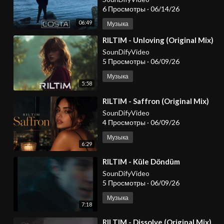
6 Просмотры
·
06/14/26
06:49
Музыка
⁣RILTIM - Unloving (Original Mix)
SounDifyVideo
5 Просмотры
·
06/09/26
Музыка
5:58
⁣RILTIM - Saffron (Original Mix)
SounDifyVideo
4 Просмотры
·
06/09/26
Музыка
6:29
⁣RILTIM - Küle Döndüm
SounDifyVideo
5 Просмотры
·
06/09/26
Музыка
7:18
⁣RILTIM - Dissolve (Original Mix)