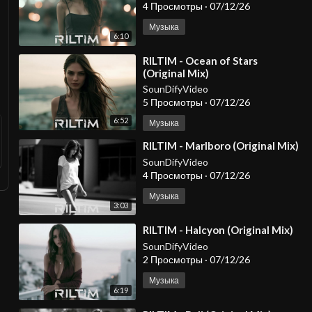
4 Просмотры
·
07/12/26
Музыка
6:10
⁣RILTIM - Ocean of Stars
(Original Mix)
SounDifyVideo
5 Просмотры
·
07/12/26
6:52
Музыка
⁣RILTIM - Marlboro (Original Mix)
SounDifyVideo
4 Просмотры
·
07/12/26
Музыка
3:03
⁣RILTIM - Halcyon (Original Mix)
SounDifyVideo
2 Просмотры
·
07/12/26
Музыка
6:19