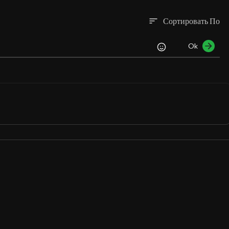
Сортировать По
sort
Ok