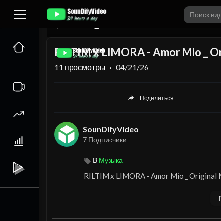
00:00
RILTIM x LIMORA - Amor Mio _ Or
11
просмотры
·
04/21/26
Поделиться
SounDifyVideo
7 Подписчики
В
Музыка
⁣RILTIM x LIMORA - Amor Mio _ Original 