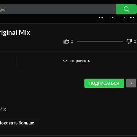
auto
00:00
1.00x
360p
10
iginal Mix
0
0
встраивать
7
ПОДПИСАТЬСЯ
Mix
Показать больше