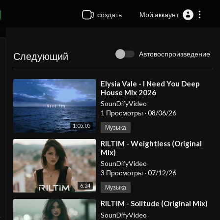
создать
Мой аккаунт
Автовоспроизведение
Следующий
⁣Elysia Vale - I Need You Deep
House Mix 2026
SounDifyVideo
1 Просмотры
·
08/06/26
1:05:05
Музыка
⁣RILTIM - Weightless (Original
Mix)
SounDifyVideo
3 Просмотры
·
07/12/26
6:24
Музыка
⁣RILTIM - Solitude (Original Mix)
SounDifyVideo