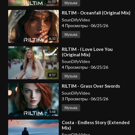
31:55
Музыка
⁣RILTIM - Oceanfall (Original Mix)
SounDifyVideo
4 Просмотры
·
06/25/26
Музыка
6:32
⁣RILTIM - I Love Love You
(Original Mix)
SounDifyVideo
4 Просмотры
·
06/25/26
8:57
Музыка
⁣RILTIM - Grass Over Swords
SounDifyVideo
3 Просмотры
·
06/25/26
Музыка
5:44
⁣Costa - Endless Story (Extended
Mix)
SounDifyVideo