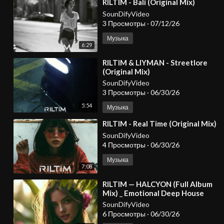
⁣RILTIM - Bali (Original Mix)
SounDifyVideo
3 Просмотры
·
07/12/26
Музыка
6:29
⁣RILTIM & LIYMAN - Streetlore
(Original Mix)
SounDifyVideo
3 Просмотры
·
06/30/26
5:54
Музыка
⁣RILTIM - Real Time (Original Mix)
SounDifyVideo
4 Просмотры
·
06/30/26
Музыка
7:08
⁣RILTIM — HALCYON (Full Album
Mix) _ Emotional Deep House
2026
SounDifyVideo
6 Просмотры
·
06/30/26