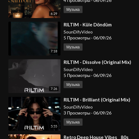
4 Просмотры
·
06/09/26
Музыка
6:29
⁣RILTIM - Küle Döndüm
SounDifyVideo
5 Просмотры
·
06/09/26
Музыка
7:18
⁣RILTIM - Dissolve (Original Mix)
SounDifyVideo
5 Просмотры
·
06/09/26
Музыка
7:26
⁣RILTIM - Brilliant (Original Mix)
SounDifyVideo
3 Просмотры
·
06/09/26
Музыка
5:55
⁣Retro Deep House Vibes _ 80s