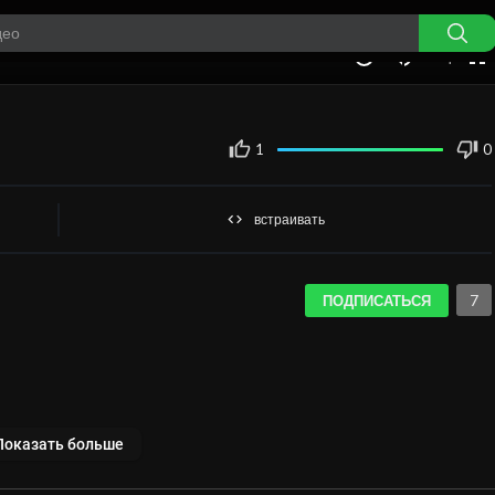
auto
00:00
1.00x
360p
10
1
0
встраивать
7
ПОДПИСАТЬСЯ
Показать больше