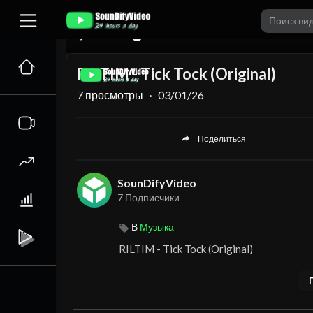
00:00
⁣RILTIM - Tick Tock (Original)
7
просмотры
·
03/01/26
Поделиться
SounDifyVideo
7 Подписчики
В
Музыка
⁣⁣RILTIM - Tick Tock (Original)