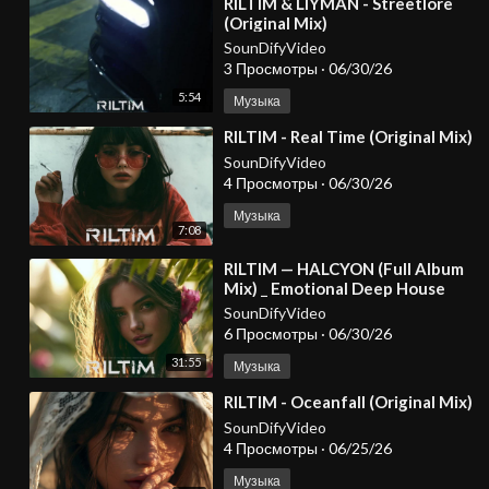
⁣RILTIM & LIYMAN - Streetlore
(Original Mix)
SounDifyVideo
3 Просмотры
·
06/30/26
5:54
Музыка
⁣RILTIM - Real Time (Original Mix)
SounDifyVideo
4 Просмотры
·
06/30/26
Музыка
7:08
⁣RILTIM — HALCYON (Full Album
Mix) _ Emotional Deep House
2026
SounDifyVideo
6 Просмотры
·
06/30/26
31:55
Музыка
⁣RILTIM - Oceanfall (Original Mix)
SounDifyVideo
4 Просмотры
·
06/25/26
Музыка