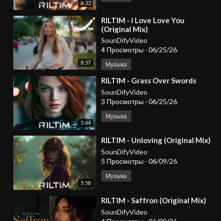
6:32
⁣RILTIM - I Love Love You
(Original Mix)
SounDifyVideo
4 Просмотры
·
06/25/26
8:57
Музыка
⁣RILTIM - Grass Over Swords
SounDifyVideo
3 Просмотры
·
06/25/26
Музыка
5:44
⁣RILTIM - Unloving (Original Mix)
SounDifyVideo
5 Просмотры
·
06/09/26
Музыка
5:58
⁣RILTIM - Saffron (Original Mix)
SounDifyVideo