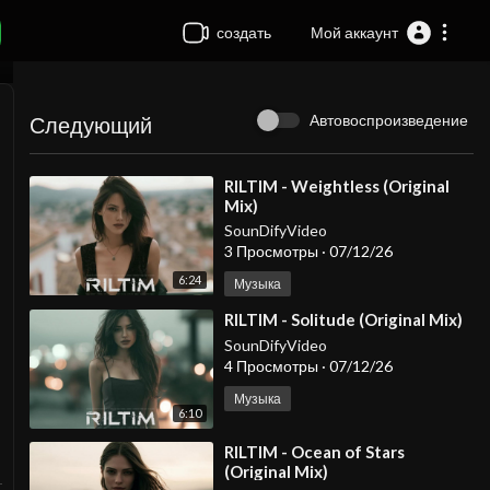
создать
Мой аккаунт
Автовоспроизведение
Следующий
⁣RILTIM - Weightless (Original
Mix)
SounDifyVideo
3 Просмотры
·
07/12/26
6:24
Музыка
⁣RILTIM - Solitude (Original Mix)
SounDifyVideo
4 Просмотры
·
07/12/26
Музыка
6:10
⁣RILTIM - Ocean of Stars
(Original Mix)