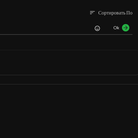
Сортировать По
sort
Ok