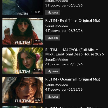
SounDifyVideo
3 Просмотры
·
06/30/26
5:54
Музыка
⁣RILTIM - Real Time (Original Mix)
SounDifyVideo
4 Просмотры
·
06/30/26
Музыка
7:08
⁣RILTIM — HALCYON (Full Album
Mix) _ Emotional Deep House 2026
SounDifyVideo
6 Просмотры
·
06/30/26
31:55
Музыка
⁣RILTIM - Oceanfall (Original Mix)
SounDifyVideo
4 Просмотры
·
06/25/26
Музыка
6:32