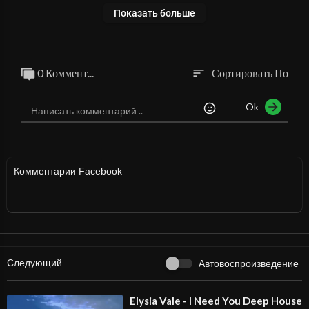
Показать больше
0 Коммент...
Сортировать По
sort
Ok
Комментарии Facebook
Следующий
Автовоспроизведение
⁣Elysia Vale - I Need You Deep House