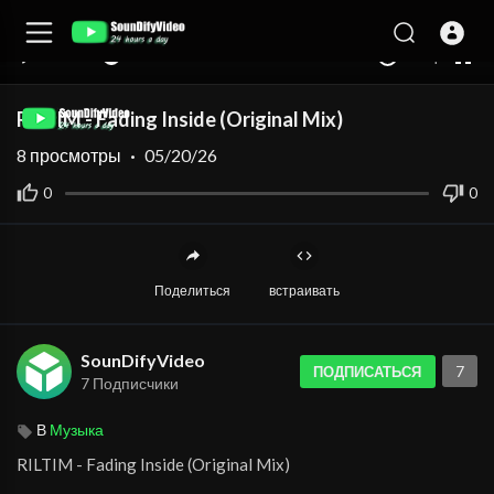
auto
00:00
00:00
1.00x
360p
10
RILTIM - Fading Inside (Original Mix)
8
просмотры
·
05/20/26
0
0
Поделиться
встраивать
SounDifyVideo
7
ПОДПИСАТЬСЯ
7 Подписчики
В
Музыка
⁣RILTIM - Fading Inside (Original Mix)