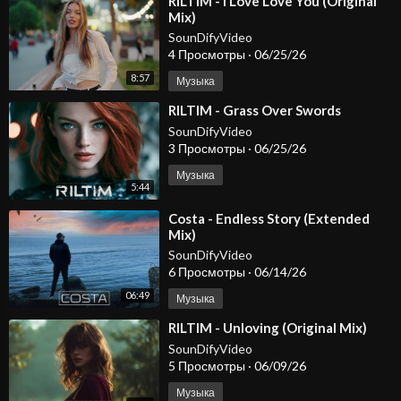
⁣RILTIM - I Love Love You (Original
Mix)
SounDifyVideo
4 Просмотры
·
06/25/26
8:57
Музыка
⁣RILTIM - Grass Over Swords
SounDifyVideo
3 Просмотры
·
06/25/26
Музыка
5:44
⁣Costa - Endless Story (Extended
Mix)
SounDifyVideo
6 Просмотры
·
06/14/26
06:49
Музыка
⁣RILTIM - Unloving (Original Mix)
SounDifyVideo
5 Просмотры
·
06/09/26
Музыка