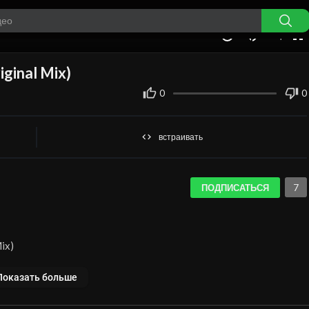
auto
00:00
1.00x
360p
10
iginal Mix)
0
0
встраивать
7
ПОДПИСАТЬСЯ
Mix)
Показать больше