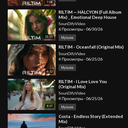
7:08
⁣RILTIM — HALCYON (Full Album
Mix) _ Emotional Deep House
2026
SounDifyVideo
6 Просмотры
·
06/30/26
31:55
Музыка
⁣RILTIM - Oceanfall (Original Mix)
SounDifyVideo
4 Просмотры
·
06/25/26
Музыка
6:32
⁣RILTIM - I Love Love You
(Original Mix)
SounDifyVideo
4 Просмотры
·
06/25/26
8:57
Музыка
⁣Costa - Endless Story (Extended
Mix)
SounDifyVideo