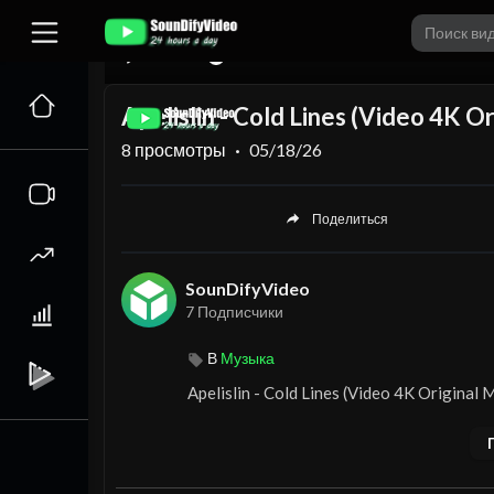
00:00
Apelislin - Cold Lines (Video 4K Or
8
просмотры
·
05/18/26
Поделиться
SounDifyVideo
7 Подписчики
В
Музыка
⁣Apelislin - Cold Lines (Video 4K Original 