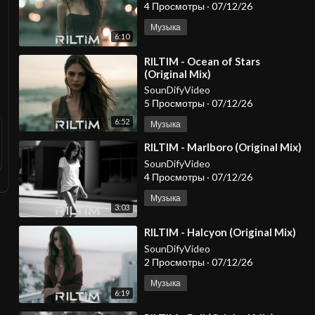
4 Просмотры
·
07/12/26
Музыка
6:10
⁣RILTIM - Ocean of Stars
(Original Mix)
SounDifyVideo
5 Просмотры
·
07/12/26
6:52
Музыка
⁣RILTIM - Marlboro (Original Mix)
SounDifyVideo
4 Просмотры
·
07/12/26
Музыка
3:03
⁣RILTIM - Halcyon (Original Mix)
SounDifyVideo
2 Просмотры
·
07/12/26
Музыка
6:19