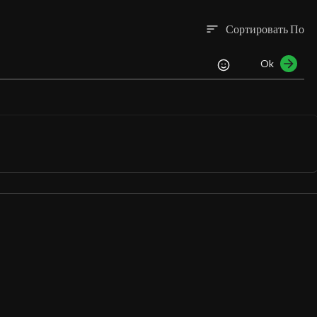
Сортировать По
sort
Ok