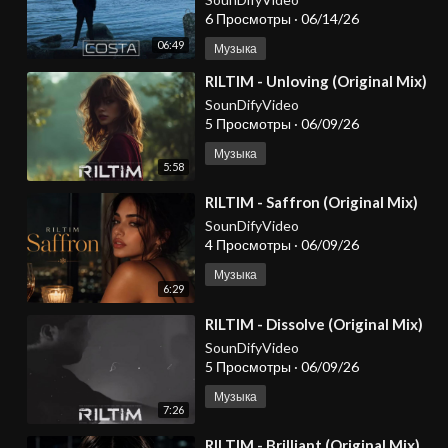
6 Просмотры
·
06/14/26
06:49
Музыка
⁣RILTIM - Unloving (Original Mix)
SounDifyVideo
5 Просмотры
·
06/09/26
Музыка
5:58
⁣RILTIM - Saffron (Original Mix)
SounDifyVideo
4 Просмотры
·
06/09/26
Музыка
6:29
⁣RILTIM - Dissolve (Original Mix)
SounDifyVideo
5 Просмотры
·
06/09/26
Музыка
7:26
⁣RILTIM - Brilliant (Original Mix)