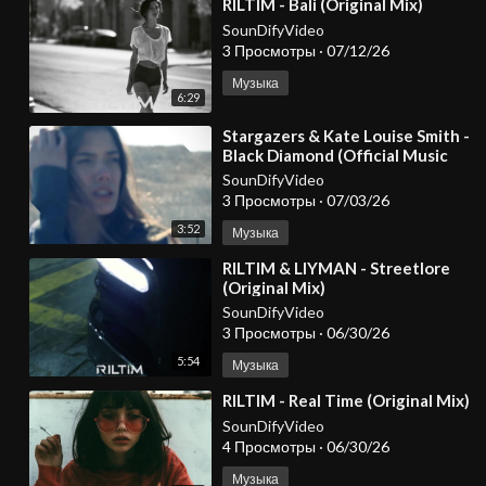
⁣RILTIM - Bali (Original Mix)
SounDifyVideo
3 Просмотры
·
07/12/26
Музыка
6:29
⁣Stargazers & Kate Louise Smith -
Black Diamond (Official Music
Video)
SounDifyVideo
3 Просмотры
·
07/03/26
3:52
Музыка
⁣RILTIM & LIYMAN - Streetlore
(Original Mix)
SounDifyVideo
3 Просмотры
·
06/30/26
5:54
Музыка
⁣RILTIM - Real Time (Original Mix)
SounDifyVideo
4 Просмотры
·
06/30/26
Музыка