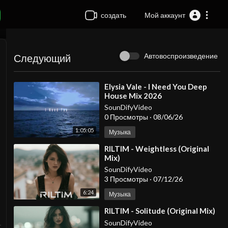
создать
Мой аккаунт
Автовоспроизведение
Следующий
⁣Elysia Vale - I Need You Deep
House Mix 2026
SounDifyVideo
0 Просмотры
·
08/06/26
1:05:05
Музыка
⁣RILTIM - Weightless (Original
Mix)
SounDifyVideo
3 Просмотры
·
07/12/26
6:24
Музыка
⁣RILTIM - Solitude (Original Mix)
SounDifyVideo