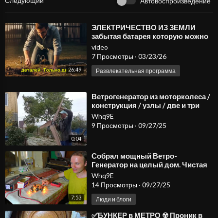
Следующий
Автовоспроизведение
⁣⁣ЭЛЕКТРИЧЕСТВО ИЗ ЗЕМЛИ
забытая батарея которую можно
сделать за 10 минут
video
7 Просмотры
·
03/23/26
26:49
Развлекательная программа
⁣Ветрогенератор из моторколеса /
конструкция / узлы / две и три
лопасти / энергия на ветре до 7 м/
Whq9E
с
9 Просмотры
·
09/27/25
0:04
⁣Собрал мощный Ветро-
Генератор на целый дом. Чистая
свободная энергия
Whq9E
14 Просмотры
·
09/27/25
7:53
Люди и блоги
⁣✅БУНКЕР в МЕТРО ☢ Проник в