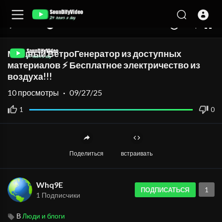
auto
00:00
00:00
1.00x
360p
10
Мощный ВетроГенератор из доступных
материалов ⚡ Бесплатное электричество из
воздуха!!!
10
просмотры
·
09/27/25
1
0
Поделиться
встраивать
Whq9E
1
ПОДПИСАТЬСЯ
1 Подписчики
В
Люди и блоги