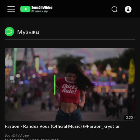
Музыка
3:30
Faraon - Randez Vouz (Official Music) @Faraon_krystian
SounDifyVideo
5 Просмотры
·
1 месяц тому назад