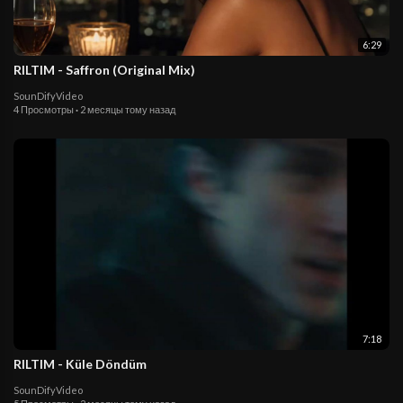
6:29
RILTIM - Saffron (Original Mix)
SounDifyVideo
4 Просмотры
·
2 месяцы тому назад
7:18
RILTIM - Küle Döndüm
SounDifyVideo