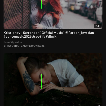
2:43
Kristianov - Surrender ( Official Music ) @Faraon_krystian
#dancemusic2026 #spotify #djmix
SounDifyVideo
5 Просмотры
·
1 месяц тому назад
6:35