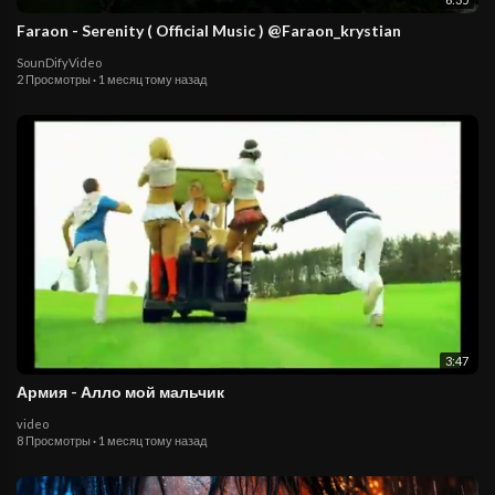
Faraon - Serenity ( Official Music ) @Faraon_krystian
SounDifyVideo
2 Просмотры
·
1 месяц тому назад
3:47
Армия - Алло мой мальчик
video
8 Просмотры
·
1 месяц тому назад