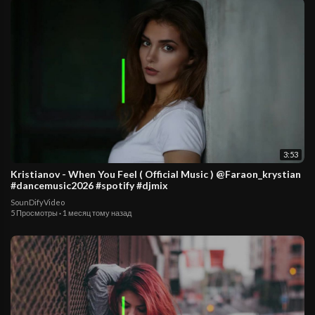
3:53
Kristianov - When You Feel ( Official Music ) @Faraon_krystian
#dancemusic2026 #spotify #djmix
SounDifyVideo
5 Просмотры
·
1 месяц тому назад