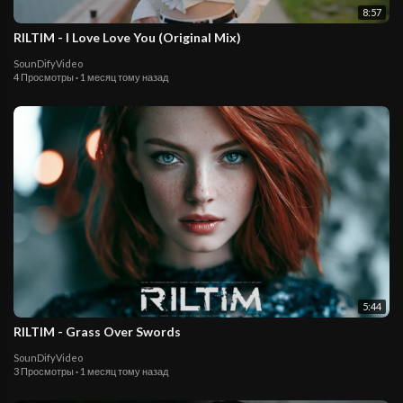
8:57
RILTIM - I Love Love You (Original Mix)
SounDifyVideo
4 Просмотры
·
1 месяц тому назад
5:44
RILTIM - Grass Over Swords
SounDifyVideo
3 Просмотры
·
1 месяц тому назад