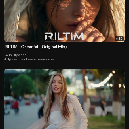
6:32
RILTIM - Oceanfall (Original Mix)
SounDifyVideo
4 Просмотры
·
1 месяц тому назад