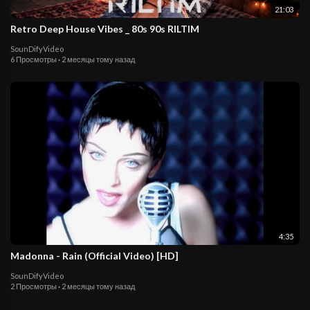
21:03
Retro Deep House Vibes _ 80s 90s RILTIM
SounDifyVideo
6 Просмотры
·
2 месяцы тому назад
4:35
Madonna - Rain (Official Video) [HD]
SounDifyVideo
2 Просмотры
·
2 месяцы тому назад