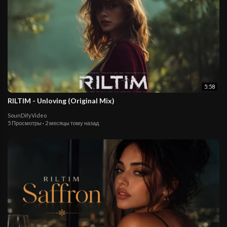
5:58
RILTIM - Unloving (Original Mix)
SounDifyVideo
5 Просмотры
·
2 месяцы тому назад