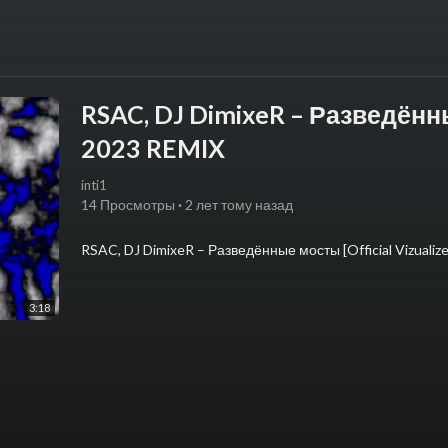
RSAC, DJ DimixeR – Разведённые
2023 REMIX
inti1
14 Просмотры
·
2 лет тому назад
⁣RSAC, DJ DimixeR – Разведённые мосты [Official Vizualiz
3:18