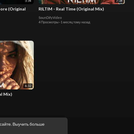
5:54
7:08
ore (Original
RILTIM - Real Time (Original Mix)
SounDifyVideo
4 Просмотры
·
1 месяц тому назад
6:32
al Mix)
сайте.
Выучить больше