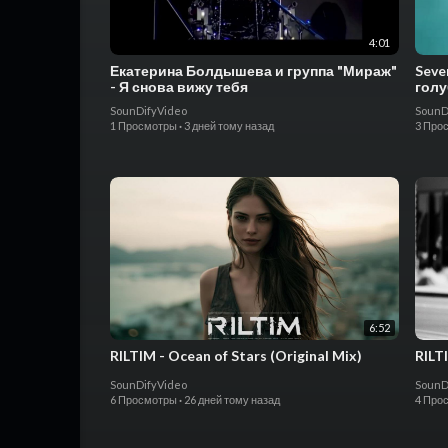
4:01
Екатерина Болдышева и группа "Мираж"
Seve
- Я снова вижу тебя
гол
SounDifyVideo
SounD
1 Просмотры
·
3 дней тому назад
3 Про
6:52
RILTIM - Ocean of Stars (Original Mix)
RILT
SounDifyVideo
SounD
6 Просмотры
·
26 дней тому назад
4 Про