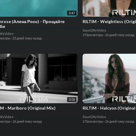
3:47
nrose (Алена Росс) - Прощайте
RILTIM - Weightless (Origi
уби
SounDifyVideo
ifyVideo
3 Просмотры
·
26 дней тому назад
смотры
·
25 дней тому назад
3:03
IM - Marlboro (Original Mix)
RILTIM - Halcyon (Original
ifyVideo
SounDifyVideo
смотры
·
26 дней тому назад
2 Просмотры
·
26 дней тому назад