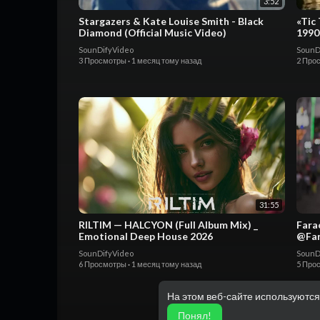
3:52
Stargazers & Kate Louise Smith - Black
«Tic
Diamond (Official Music Video)
1990
пляс
SounDifyVideo
SounD
3 Просмотры
·
1 месяц тому назад
2 Про
31:55
RILTIM — HALCYON (Full Album Mix) _
Fara
Emotional Deep House 2026
@Far
SounDifyVideo
SounD
6 Просмотры
·
1 месяц тому назад
5 Про
На этом веб-сайте используются
Понял!