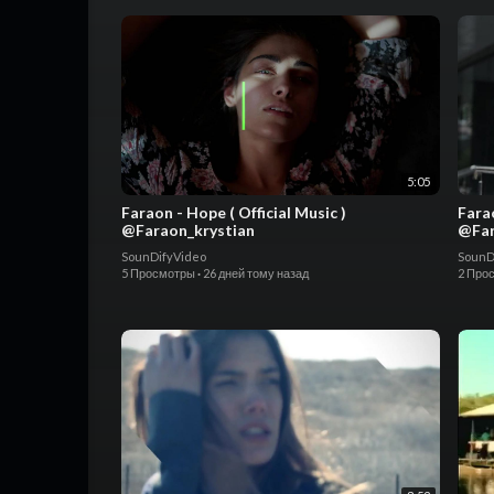
5:05
Faraon - Hope ( Official Music )
Farao
@Faraon_krystian
@Far
SounDifyVideo
SounD
5 Просмотры
·
26 дней тому назад
2 Про