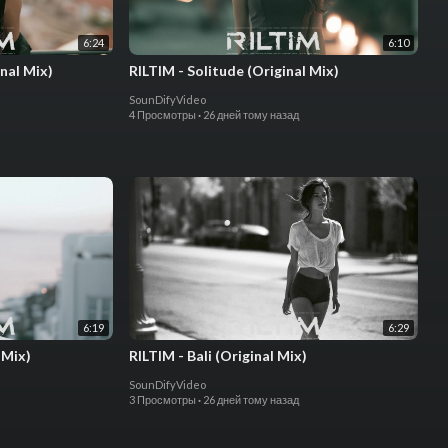
6:24
6:10
nal Mix)
RILTIM - Solitude (Original Mix)
SounDifyVideo
4 Просмотры
·
26 дней тому назад
6:19
6:29
 Mix)
RILTIM - Bali (Original Mix)
SounDifyVideo
3 Просмотры
·
26 дней тому назад