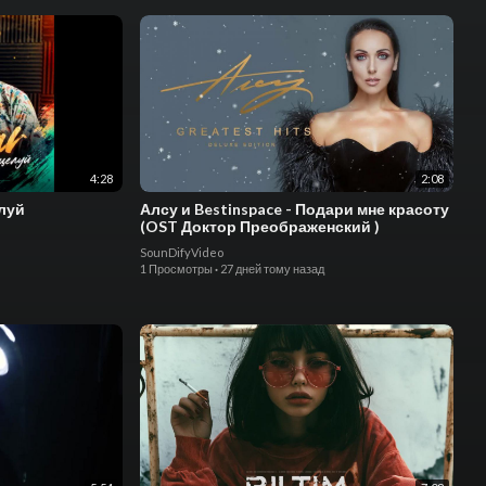
4:28
2:08
елуй
Алсу и Bestinspace - Подари мне красоту
(OST Доктор Преображенский )
SounDifyVideo
1 Просмотры
·
27 дней тому назад