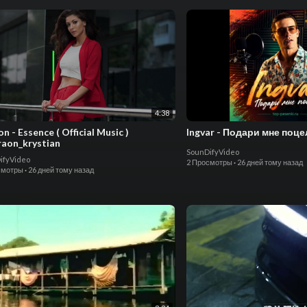
4:38
n - Essence ( Official Music )
Ingvar - Подари мне поц
aon_krystian
SounDifyVideo
ifyVideo
2 Просмотры
·
26 дней тому назад
смотры
·
26 дней тому назад