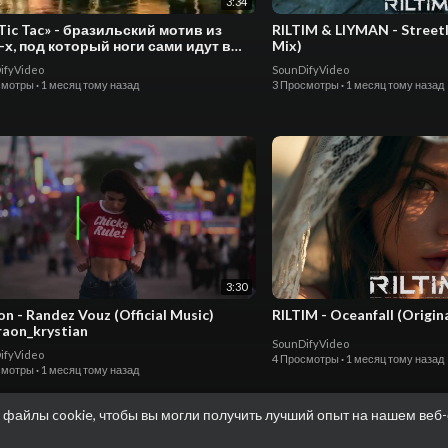
3:34
 Tic Tac» - бразильский мотив из
RILTIM & LIYMAN - Streetl
-х, под который ноги сами идут в
Mix)
ifyVideo
SounDifyVideo
смотры
·
1 месяц тому назад
3 Просмотры
·
1 месяц тому назад
3:30
on - Randez Vouz (Official Music)
RILTIM - Oceanfall (Origin
aon_krystian
SounDifyVideo
ifyVideo
4 Просмотры
·
1 месяц тому назад
смотры
·
1 месяц тому назад
 файлы cookie, чтобы вы могли получить лучший опыт на нашем веб-
Показать больше