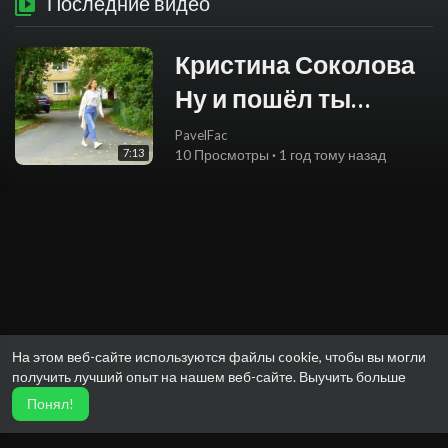
Последние видео
Кристина Соколова
Ну и пошёл ты
группа Русский
PavelFac
7:13
10 Просмотры
·
1 год тому назад
Стилль 2021
На этом веб-сайте используются файлы cookie, чтобы вы могли
получить лучший опыт на нашем веб-сайте.
Выучить больше
Понял!