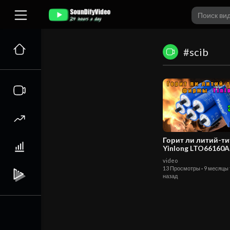
#scib
Горит ли литий-ти
Yinlong LTO66160A
30Ач? Что внутри?
video
Разбираю аккуму
13 Просмотры
·
9 месяцы
[4K].
назад